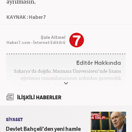
ayrılmasın.
KAYNAK : Haber7
Şule Altınel
Haber7.com - İnternet Editörü
Editör Hakkında
Sakarya’da doğdu. Marmara Üniversitesi’nde lisans
eğitimini tamamlamasının ardından gazetecilik
kariyerine başladı. 2016 yılından beri çeşitli medya
kuruluşlarında çalıştı. 2025 Haziran ayından
İLİŞKİLİ HABERLER
itibaren Haber7’de ‘gündem editörü’ olarak
kariyerini sürdürmekte.
SİYASET
Devlet Bahçeli'den yeni hamle