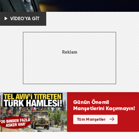
VİDEO'YA GİT