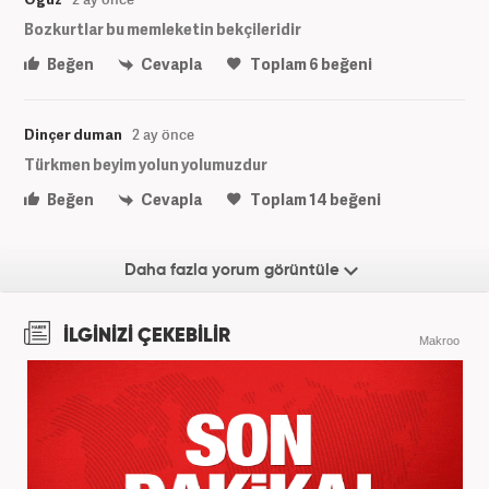
Bozkurtlar bu memleketin bekçileridir
Beğen
Cevapla
Toplam
6
beğeni
Dinçer duman
2 ay önce
Türkmen beyim yolun yolumuzdur
Beğen
Cevapla
Toplam
14
beğeni
Daha fazla yorum görüntüle
İLGİNİZİ ÇEKEBİLİR
Makroo