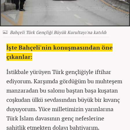
Bahçeli Türk Gençliği Büyük Kurultayı'na katıldı
İşte Bahçeli'nin konuşmasından öne
çıkanlar:
İstikbale yürüyen Türk gençliğiyle iftihar
ediyorum. Karşımda gördüğüm bu muhteşem
manzaradan bu salonu baştan başa kuşatan
coşkudan ülkü sevdasından büyük bir kıvanç
duyuyorum. Yüce milletimizin yarınlarına
Türk İslam davasının genç nefeslerine
şahitlik etmekten dolayı bahtiyarım.