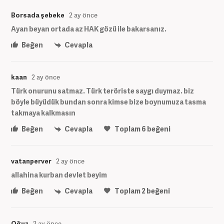
Borsada şebeke
2 ay önce
Ayan beyan ortada az HAK gözü ile bakarsanız.
Beğen
Cevapla
kaan
2 ay önce
Türk onurunu satmaz. Türk teröriste saygı duymaz. biz
böyle büyüdük bundan sonra kimse bize boynumuza tasma
takmaya kalkmasın
Beğen
Cevapla
Toplam
6
beğeni
vatanperver
2 ay önce
allahina kurban devlet beyim
Beğen
Cevapla
Toplam
2
beğeni
Oğuz
2 ay önce