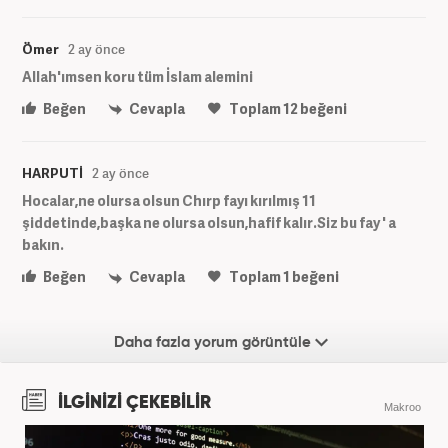
Ömer
2 ay önce
Allah'ımsen koru tüm İslam alemini
Beğen
Cevapla
Toplam
12
beğeni
HARPUTİ
2 ay önce
Hocalar,ne olursa olsun Chırp fayı kırılmış 11
şiddetinde,başka ne olursa olsun,hafif kalır.Siz bu fay ' a
bakın.
Beğen
Cevapla
Toplam
1
beğeni
Daha fazla yorum görüntüle
İLGİNİZİ ÇEKEBİLİR
Makroo