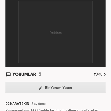
9
YORUMLAR
TÜMÜ
Bir Yorum Yapın
02 KARATEKİN
2 ay önce
Kaç yaşındasın ki 250 yıldır kırılmamış diyorsun ağzı olan