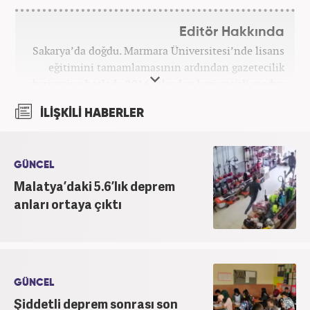
Editör Hakkında
Sakarya’da doğdu. Marmara Üniversitesi’nde lisans
eğitimini tamamlamasının ardından gazetecilik
kariyerine başladı. 2016 yılından beri çeşitli medya
kuruluşlarında çalıştı. 2025 Haziran ayından
İLİŞKİLİ HABERLER
itibaren Haber7’de ‘gündem editörü’ olarak
kariyerini sürdürmekte.
GÜNCEL
Malatya’daki 5.6’lık deprem
anları ortaya çıktı
GÜNCEL
Şiddetli deprem sonrası son