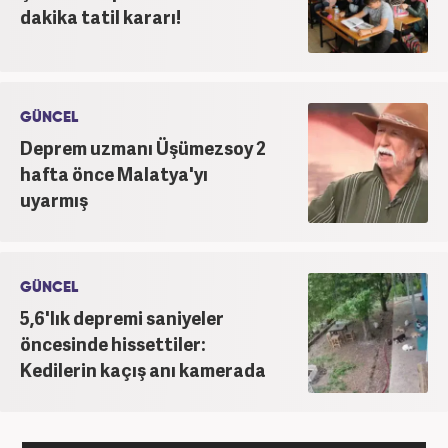
dakika tatil kararı!
GÜNCEL
Deprem uzmanı Üşümezsoy 2
hafta önce Malatya'yı
uyarmış
GÜNCEL
5,6'lık depremi saniyeler
öncesinde hissettiler:
Kedilerin kaçış anı kamerada