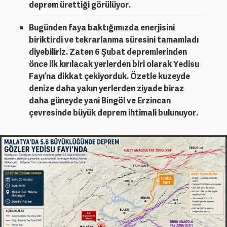
deprem ürettiği görülüyor.
Bugünden faya baktığımızda enerjisini
biriktirdi ve tekrarlanma süresini tamamladı
diyebiliriz. Zaten 6 Şubat depremlerinden
önce ilk kırılacak yerlerden biri olarak Yedisu
Fayı’na dikkat çekiyorduk. Özetle kuzeyde
denize daha yakın yerlerden ziyade biraz
daha güneyde yani Bingöl ve Erzincan
çevresinde büyük deprem ihtimali bulunuyor.