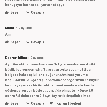
konuşuyor herkes sallıyor arkadaş ya
Beğen
Cevapla
Misafir
2 ay önce
Amin
Beğen
Cevapla
Deprem bilimci
2 ay önce
Aynı önceki depreme benziyor 3-4 gün arayla olmuştu iki
büyük deprem sonra haftalarca artçılar devam etti bu
bölgede hala boşluklar olduğunu tahmin ediyorum o
boşluklar kırıldıkça artçılar devam eder eğer uzun be büyük
kırılma yaşanırsa bir önceki depremi mumla aratır benden
söylemesi en son böyle Japonya’da olmuştu ilk önce 5,6
sonra 7,8 daha sonra 9,2 aynı fay kırıldı inşallah olmaz
Beğen
Cevapla
Toplam
1
beğeni