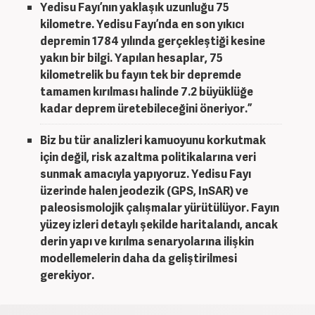
Yedisu Fayı’nın yaklaşık uzunluğu 75
kilometre. Yedisu Fayı’nda en son yıkıcı
depremin 1784 yılında gerçekleştiği kesine
yakın bir bilgi. Yapılan hesaplar, 75
kilometrelik bu fayın tek bir depremde
tamamen kırılması halinde 7.2 büyüklüğe
kadar deprem üretebileceğini öneriyor.”
Biz bu tür analizleri kamuoyunu korkutmak
için değil, risk azaltma politikalarına veri
sunmak amacıyla yapıyoruz. Yedisu Fayı
üzerinde halen jeodezik (GPS, InSAR) ve
paleosismolojik çalışmalar yürütülüyor. Fayın
yüzey izleri detaylı şekilde haritalandı, ancak
derin yapı ve kırılma senaryolarına ilişkin
modellemelerin daha da geliştirilmesi
gerekiyor.