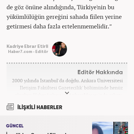
de göz önüne alındığında, Türkiye'nin bu
yükümlülüğün gereğini sahada fiilen yerine
getirmesi daha fazla ertelenmemelidir.”
Kadriye Ebrar Etirli
Haber7.com - Editör
Editör Hakkında
2000 yılında İstanbul'da doğdu. Ankara Üniversitesi
İletişim Fakültesi Gazetecilik' bölümünde henüz
okurken HaberAnkara ve AnkaraMasası'nda çalıştı.
2022 yılındaki mezuniyetinin ardından Beyaz TV'de
İLİŞKİLİ HABERLER
'Haber Editörü' pozisyonunda görev aldı. 2024
yılının Şubat ayından itibaren Haber7'deki Gündem
Editörü kariyerine devam etmektedir.
GÜNCEL