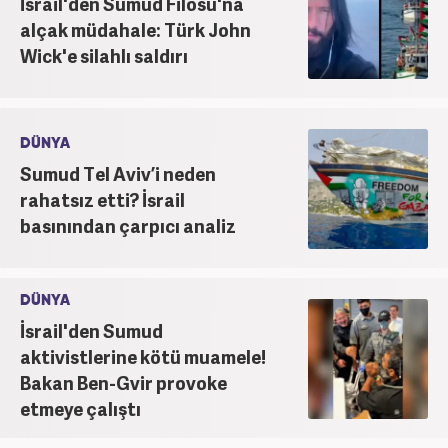
İsrail'den Sumud Filosu'na
alçak müdahale: Türk John
Wick'e silahlı saldırı
DÜNYA
Sumud Tel Aviv’i neden
rahatsız etti? İsrail
basınından çarpıcı analiz
DÜNYA
İsrail'den Sumud
aktivistlerine kötü muamele!
Bakan Ben-Gvir provoke
etmeye çalıştı