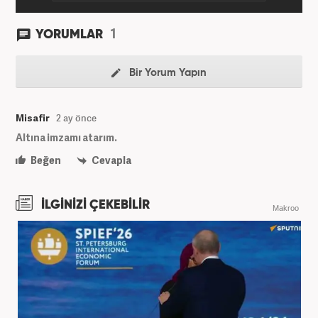
1
YORUMLAR
Bir Yorum Yapın
Misafir
2 ay önce
Altına imzamı atarım.
Beğen
Cevapla
İLGİNİZİ ÇEKEBİLİR
Makroo