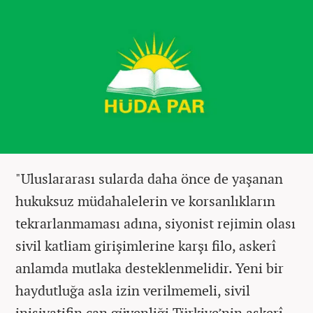
"Uluslararası sularda daha önce de yaşanan
hukuksuz müdahalelerin ve korsanlıkların
tekrarlanmaması adına, siyonist rejimin olası
sivil katliam girişimlerine karşı filo, askerî
anlamda mutlaka desteklenmelidir. Yeni bir
haydutluğa asla izin verilmemeli, sivil
inisiyatifin can güvenliği Türkiye’nin askerî