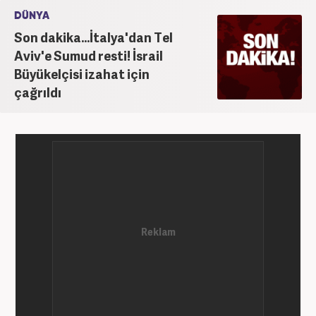
DÜNYA
Son dakika...İtalya'dan Tel
Aviv'e Sumud resti! İsrail
Büyükelçisi izahat için
çağrıldı