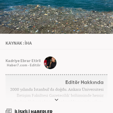
KAYNAK : İHA
Kadriye Ebrar Etirli
Haber7.com - Editör
Editör Hakkında
2000 yılında İstanbul'da doğdu. Ankara Üniversitesi
İletişim Fakültesi Gazetecilik' bölümünde henüz
okurken HaberAnkara ve AnkaraMasası'nda çalıştı.
2022 yılındaki mezuniyetinin ardından Beyaz TV'de
İLİŞKİLİ HABERLER