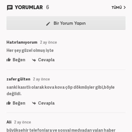
6
YORUMLAR
TÜMÜ
Bir Yorum Yapın
Hatırlamıyorum
2 ay önce
Her şey güzel olmuş işte
Beğen
Cevapla
zafer gülten
2 ay önce
sanki kasıtlı olarak kova kova çöp dökmüşler gibi,böyle
değildi.
Beğen
Cevapla
Ali
2 ay önce
büyükşehir telefonlara ve sosyal medyadan yalan haber