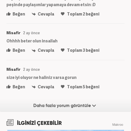
peşinde paylaşımlar yapamaya devam etsin :D
Beğen
Cevapla
Toplam
2
beğeni
Misafir
2 ay önce
Ohhhh beter olun insallah
Beğen
Cevapla
Toplam
3
beğeni
Misafir
2 ay önce
size iyi oluyor ne haliniz varsa gorun
Beğen
Cevapla
Toplam
5
beğeni
Daha fazla yorum görüntüle
İLGİNİZİ ÇEKEBİLİR
Makroo