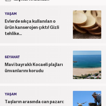
'Haber Editörü' pozisyonunda görev aldı. 2024
yılının Şubat ayından itibaren Haber7'deki Gündem
Editörü kariyerine devam etmektedir.
YAŞAM
Evlerde sıkça kullanılan o
ürün kanserojen çıktı! Gizli
tehlike...
SEYAHAT
Mavi bayraklı Kocaeli plajları
ünvanlarını korudu
YAŞAM
Taşların arasında can pazarı: