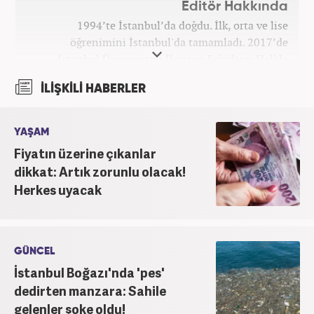
Editör Hakkında
1994’te İstanbul’da doğdu. İlk, orta ve lise
öğrenimini İstanbul'da tamamladı. 2017’de
İstanbul Üniversitesi İletişim Fakültesi Halkla
İlişkiler ve Tanıtım bölümünden mezun oldu.
İLİŞKİLİ HABERLER
2017’den beri Kanal7 Medya Grubu’na bağlı
Haber7.com bünyesinde mesleki hayatına devam
etmektedir.
YAŞAM
Fiyatın üzerine çıkanlar
dikkat: Artık zorunlu olacak!
Herkes uyacak
GÜNCEL
İstanbul Boğazı'nda 'pes'
dedirten manzara: Sahile
gelenler şoke oldu!