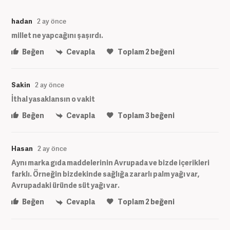
hadan
2 ay önce
millet ne yapcağını şaşırdı.
Beğen
Cevapla
Toplam
2
beğeni
Sakin
2 ay önce
İthal yasaklansın o vakit
Beğen
Cevapla
Toplam
3
beğeni
Hasan
2 ay önce
Aynı marka gıda maddelerinin Avrupada ve bizde içerikleri
farklı. Örneğin bizdekinde sağlığa zararlı palm yağı var,
Avrupadaki üründe süt yağı var.
Beğen
Cevapla
Toplam
2
beğeni