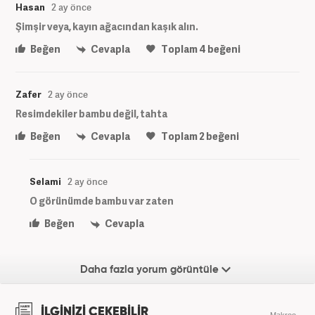
Hasan
2 ay önce
Şimşir veya, kayın ağacından kaşık alın.
Beğen
Cevapla
Toplam
4
beğeni
Zafer
2 ay önce
Resimdekiler bambu değil, tahta
Beğen
Cevapla
Toplam
2
beğeni
Selami
2 ay önce
O görünümde bambu var zaten
Beğen
Cevapla
Daha fazla yorum görüntüle
İLGİNİZİ ÇEKEBİLİR
Makroo