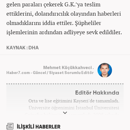
gelen paraları çekerek G.K.’ya teslim
ettiklerini, dolandırıcılık olayından haberleri
olmadıklarını iddia ettiler. Şüpheliler
işlemlerinin ardından adliyeye sevk edildiler.
KAYNAK : DHA
Mehmet Küçükkahveci .
Haber7.com - Güncel / Siyaset Sorumlu Editör
Editör Hakkında
Orta ve lise eğitimini Kayseri'de tamamladı.
Üniversite öğrenimini İstanbul Üniversitesi
Coğrafya bölümünde tamamladı. 2008 yılında
Haber7.com'da gazetecilik mesleğine ilk adımını
İLİŞKİLİ HABERLER
attı. 15 yıllık profesyonel editörlük kariyerinde tüm