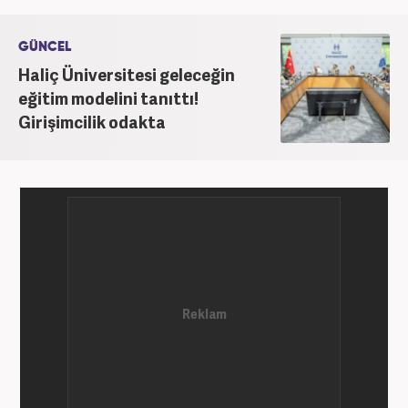
kategorilerde görev yaptı. Meslek hayatına
Haber7.com'da 'Güncel/Siyaset Sorumlu Editörü'
GÜNCEL
olarak devam etmektedir.
Haliç Üniversitesi geleceğin
eğitim modelini tanıttı!
Girişimcilik odakta