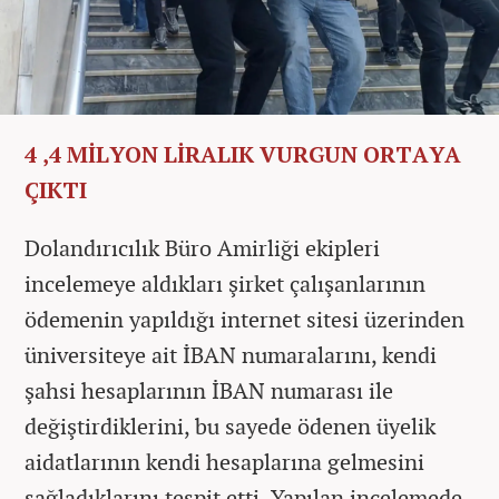
4 ,4 MİLYON LİRALIK VURGUN ORTAYA
ÇIKTI
Dolandırıcılık Büro Amirliği ekipleri
incelemeye aldıkları şirket çalışanlarının
ödemenin yapıldığı internet sitesi üzerinden
üniversiteye ait İBAN numaralarını, kendi
şahsi hesaplarının İBAN numarası ile
değiştirdiklerini, bu sayede ödenen üyelik
aidatlarının kendi hesaplarına gelmesini
sağladıklarını tespit etti. Yapılan incelemede