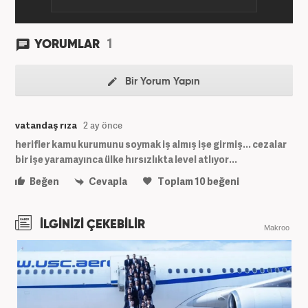
1
YORUMLAR
Bir Yorum Yapın
vatandaş rıza
2 ay önce
herifler kamu kurumunu soymak iş almış işe girmiş... cezalar
bir işe yaramayınca ülke hırsızlıkta level atlıyor...
Beğen
Cevapla
Toplam
10
beğeni
İLGİNİZİ ÇEKEBİLİR
Makroo