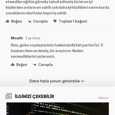
etmediler eğitim görmüş tahsil edinmiş bizim en iyi
kişilerden onların en cahili çok daha iyi kişilikleri varve burda
çocuklarını okuttular hepsi iş sahib
Beğen
Cevapla
Toplam
1
beğeni
Misafir
2 ay önce
Reiz, gelen soydaşlarimiz hakkında Refah partisi İst. İl
başkanı iken ne demiş, bir araştırın. Neden
sevmediklerini anlarsıniz.
Beğen
Cevapla
Daha fazla yorum görüntüle
İLGİNİZİ ÇEKEBİLİR
Makroo