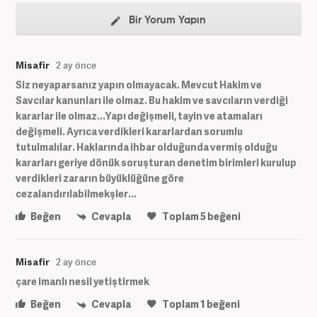
Bir Yorum Yapın
Misafir
2 ay önce
Siz neyaparsanız yapın olmayacak. Mevcut Hakim ve
Savcılar kanunları ile olmaz. Bu hakim ve savcıların verdiği
kararlar ile olmaz...Yapı değişmeli, tayin ve atamaları
değişmeli. Ayrıca verdikleri kararlardan sorumlu
tutulmalılar. Haklarında ihbar olduğunda vermiş olduğu
kararları geriye dönük soruşturan denetim birimleri kurulup
verdikleri zararın büyüklüğüne göre
cezalandırılabilmekşler...
Beğen
Cevapla
Toplam
5
beğeni
Misafir
2 ay önce
çare imanlı nesil yetiştirmek
Beğen
Cevapla
Toplam
1
beğeni