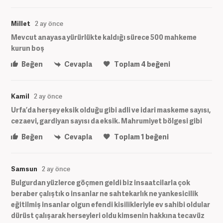
Millet
2 ay önce
Mevcut anayasa yürürlükte kaldığı sürece 500 mahkeme
kurun boş
Beğen
Cevapla
Toplam
4
beğeni
Kamil
2 ay önce
Urfa’da herşey eksik olduğu gibi adli ve idari maskeme sayısı,
cezaevi, gardiyan sayısı da eksik. Mahrumiyet bölgesi gibi
Beğen
Cevapla
Toplam
1
beğeni
Samsun
2 ay önce
Bulgurdan yüzlerce göçmen geldi biz insaatcilarla çok
beraber çalıştık o insanlar ne sahtekarlık ne yankesicilik
eğitilmiş insanlar olgun efendi kisilikleriyle ev sahibi oldular
dürüst çalışarak herseyleri oldu kimsenin hakkına tecavüz