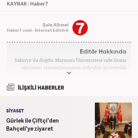
KAYNAK : Haber7
Şule Altınel
Haber7.com - İnternet Editörü
Editör Hakkında
Sakarya’da doğdu. Marmara Üniversitesi’nde lisans
eğitimini tamamlamasının ardından gazetecilik
kariyerine başladı. 2016 yılından beri çeşitli medya
kuruluşlarında çalıştı. 2025 Haziran ayından
İLİŞKİLİ HABERLER
itibaren Haber7’de ‘gündem editörü’ olarak
kariyerini sürdürmekte.
SİYASET
Gürlek ile Çiftçi'den
Bahçeli'ye ziyaret