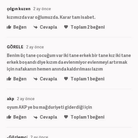
çılgın kuzen
2 ay önce
kızımızda var oğlumuzda. Karar tam isabet.
Beğen
Cevapla
Toplam
2
beğeni
GÖRELE
2 ay önce
Benim üç tane çocuğum var iki tane erkek bir tane kız iki tane
erkek boşandı diye kızım da evlenmiyor evlenmeyi artırmak
için nafakanın hemen anında kaldırılması lazım
Beğen
Cevapla
Toplam
1
beğeni
akp
2 ay önce
oyum AKP ye bu mağduriyeti giderdiği için
Beğen
Cevapla
Toplam
1
beğeni
-Gözlemcí
2 ay önce