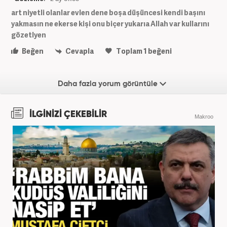
art niyetli olanlar evlen dene boşa düşüncesi kendi başını
yakmasın ne ekerse kişi onu biçer yukarıa Allah var kullarını
gözetlyen
Beğen
Cevapla
Toplam
1
beğeni
Daha fazla yorum görüntüle
İLGİNİZİ ÇEKEBİLİR
Makroo