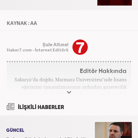
KAYNAK : AA
Şule Altınel
Haber7.com - İnternet Editörü
Editör Hakkında
Sakarya’da doğdu. Marmara Üniversitesi’nde lisans
eğitimini tamamlamasının ardından gazetecilik
kariyerine başladı. 2016 yılından beri çeşitli medya
kuruluşlarında çalıştı. 2025 Haziran ayından
İLİŞKİLİ HABERLER
itibaren Haber7’de ‘gündem editörü’ olarak
kariyerini sürdürmekte.
GÜNCEL