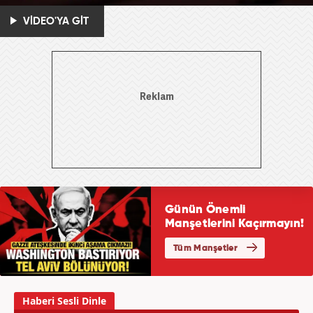
VİDEO'YA GİT