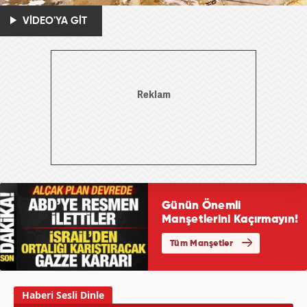
VİDEO'YA GİT