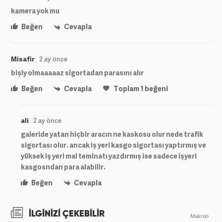
kamera yok mu
Beğen
Cevapla
Misafir
2 ay önce
bişiy olmaaaaaz sigortadan parasını alır
Beğen
Cevapla
Toplam
1
beğeni
ali
2 ay önce
galeride yatan hiçbir aracın ne kaskosu olur nede trafik
sigortası olur. ancak iş yeri kasgo sigortası yaptırmış ve
yüksek iş yeri mal teminatı yazdırmış ise sadece işyeri
kasgosndan para alabilir.
Beğen
Cevapla
İLGİNİZİ ÇEKEBİLİR
Makroo