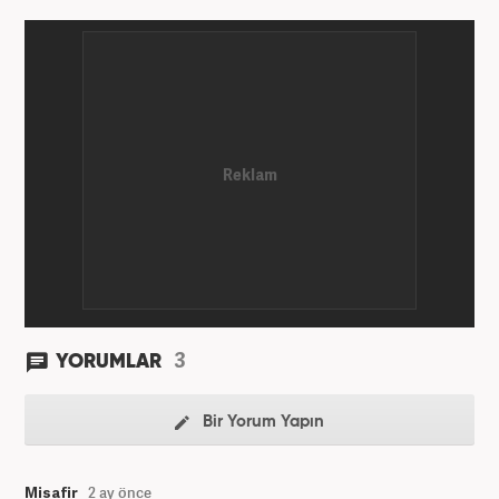
mezun oldu. Üniversite yıllarında gazetecilik
üzerine eğitimler aldı. Haberciliğe "muhabir" olarak
Kanal 7'de başladı; daha sonra Haber 7'ye geçti.
Kariyerine, Haber7'de "editör" olarak devam ediyor.
3
YORUMLAR
Bir Yorum Yapın
Misafir
2 ay önce