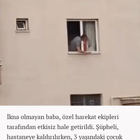
İkna olmayan baba, özel harekat ekipleri
tarafından etkisiz hale getirildi. Şüpheli,
hastaneye kaldırılırken, 3 yaşındaki çocuk