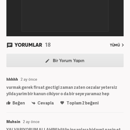
röportaja imza atarak galeri ve video hazırladı.
Bahadır Alemdar, meslek hayatına Haber7.com'da
aktif olarak devam etmektedir.
18
YORUMLAR
TÜMÜ
Bir Yorum Yapın
hhhhh
2 ay önce
vurmak gerek firsat gectigi zaman zaten cezalar yetersiz
yilda yarim bir kanun cikiyor o da bir seye yaramaz hep
Beğen
Cevapla
Toplam
2
beğeni
Muhsin
2 ay önce
YALVARIYORUM ALLAHIM bütün insanlara hidayet nasip et.