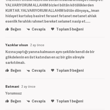
YALVARIYORUM ALLAHIM bizleri bütün kötülüklerden
KURTAR. YALVARIYORUM ALLAHIM bütün dünyaya,,, iman
hidayet kurtuluş basiret feraset fetanet metanet ahlak
esenlik ferahlık rahmet bereket selamet nasip et.....
Beğen
Cevapla
Toplam
5
beğeni
Yazıklar olsun
2 ay önce
Kızına yaptığı yanına kalmasın aynı şekilde kendi de bir
gökdelenin en üst katından en az bir gün süreyle
sarkıtılmalı.
Beğen
Cevapla
Toplam
9
beğeni
Batmani
2 ay önce
Yorumsuz
Beğen
Cevapla
Toplam
1
beğeni