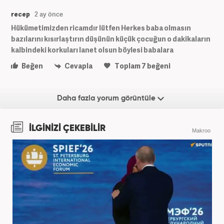
recep
2 ay önce
Hükümetimizden ricamdır lütfen Herkes baba olmasın
bazılarını kısırlaştırın düşünün küçük çocuğun o dakikaların
kalbindeki korkuları lanet olsun böylesi babalara
Beğen
Cevapla
Toplam
7
beğeni
Daha fazla yorum görüntüle
İLGİNİZİ ÇEKEBİLİR
Makroo