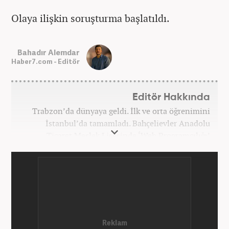
Olaya ilişkin soruşturma başlatıldı.
Bahadır Alemdar
Haber7.com - Editör
Editör Hakkında
Trabzon’da dünyaya geldi. İlk ve orta öğrenimini
İstanbul’da tamamladı. Bahçelievler Anadolu
Ticaret Meslek Lisesinde ‘Web Programcılığı’
bölümünden mezun oldu. Yüksek öğrenimini,
Atatürk Üniversitesinde ‘Yeni Medya ve Gazetecilik’
mezunu olarak tamamladı. Gazeteciliğe ilk adımını
2011 yılında attı. 13 yıllık profesyonel meslek
hayatında SEO içerik ve muhabirlik de dahil olmak
üzere ağırlıklı olarak gündem, dünya, ekonomi, spor
ve teknoloji kategorilerinde birçok haber ve