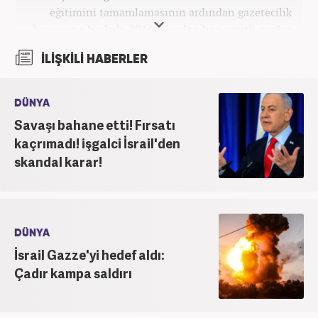
eğitimini tamamlamasının ardından gazetecilik
kariyerine başladı. 2016 yılından beri çeşitli medya
kuruluşlarında çalıştı. 2025 Haziran ayından
İLİŞKİLİ HABERLER
itibaren Haber7’de ‘gündem editörü’ olarak
kariyerini sürdürmekte.
DÜNYA
Savaşı bahane etti! Fırsatı
kaçrımadı! işgalci İsrail'den
skandal karar!
DÜNYA
İsrail Gazze'yi hedef aldı:
Çadır kampa saldırı