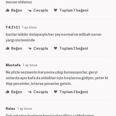
mezun oldunuz
Beğen
Cevapla
Toplam
7
beğeni
Y A Z I C I
1 ay önce
bunlar laikler dolayısıyla her şey normal ve mübah sorun
yargı sisteminde
Beğen
Cevapla
Toplam
2
beğeni
Mustafa
1 ay önce
Ne yüzle seçmenin karşısına çıkıp konuşuyorlar, gerçi
onlarda aynı kafa da oldukları için hoşlarına gidiyor, yeter ki
Akp yensinler, isterse yunanlar gelsin.
Beğen
Cevapla
Toplam
3
beğeni
Reisx
1 ay önce
Yok arkadaş bunların hepsi yalan iftira şoförü yalan