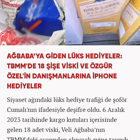
AĞBABA’YA GİDEN LÜKS HEDİYELER:
TBMM'DE 18 ŞİŞE VİSKİ VE ÖZGÜR
ÖZEL'İN DANIŞMANLARINA İPHONE
HEDİYELER
Siyaset ağındaki lüks hediye trafiği de şoför
Cumalı'nın ifadesiyle deşifre oldu. 6 Aralık
2023 tarihinde kargo kutuları içerisinde
gelen 18 adet viski, Veli Ağbaba’nın
TBMM'deki aracından alınarak evine taşındı.