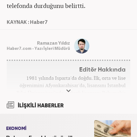
telefonda durduğunu belirtti.
KAYNAK : Haber7
Ramazan Yıldız
Haber7.com - Yazı İşleri Müdürü
Editör Hakkında
1981 yılında Isparta'da doğdu. İlk, orta ve lise
öğrenimini Afyonkarahisar'da, lisansını İstanbul
Bilgi Üniversitesi'nde, yüksek lisansını Bahçeşehir
Üniversitesi'nde tamamladı. Üniversitenin ardından
İLİŞKİLİ HABERLER
bir süre özel sektörde araştırmacı, daha sonra
İstanbul Büyükşehir Belediyesi’nin (İBB) farklı
iştiraklerinde İngilizce öğretmeni, sosyolog ve
idareci olarak çalıştı. İnternet haberciliğine ilk
EKONOMİ
adımını 2015 yılında Türk Medya’da attı. 2020’de