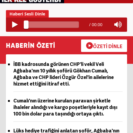
/
00:00
HABERİN ÖZETİ
ÖZETİ DİNLE
İBB kadrosunda görünen CHP'li vekil Veli
Ağbaba'nın 10 yıllık şoförü Gökhan Cumalı,
Ağbaba ve CHP lideri Özgür Özel'in ailelerine
hizmet ettiğini itiraf etti.
Cumalı'nın üzerine kurulan paravan şirketle
ihaleler alındığı ve kargo poşetleriyle kayıt dışı
100 bin dolar para taşındığı ortaya çıktı.
Lüks hediye trafiğini anlatan şoför, Ağbaba'nın