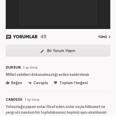
49
YORUMLAR
TÜMÜ
Bir Yorum Yapın
DURSUN
1 ay önce
Millet vekilleri dokunulmazlığı acilen kaldırılmalı
Beğen
Cevapla
Toplam
1
beğeni
CANDEDE
1 ay önce
Yolsuzluğu yapan onlar itiraf eden onlar suçlu hükumet ve
yargı siz nasılsın bir topluluksunuz hepiniz aynı okuldanmi