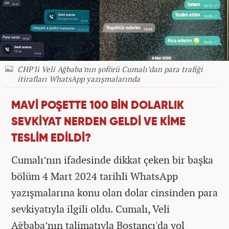
CHP'li Veli Ağbaba'nın şoförü Cumalı’dan para trafiği
itirafları WhatsApp yazışmalarında
MAVİ POŞETTE 100 BİN DOLARLIK
SEVKİYAT NERDEN GELDİ VE KİME
TESLİM EDİLDİ?
Cumalı’nın ifadesinde dikkat çeken bir başka
bölüm 4 Mart 2024 tarihli WhatsApp
yazışmalarına konu olan dolar cinsinden para
sevkiyatıyla ilgili oldu. Cumalı, Veli
Ağbaba’nın talimatıyla Bostancı'da yol