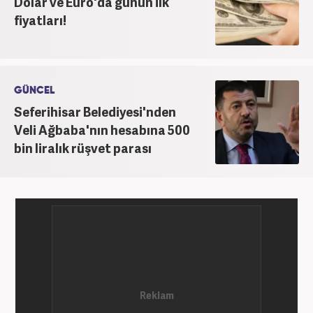
Dolar ve Euro'da günün ilk
Haber7’de gece editörlüğüne başladı. Halen
fiyatları!
Haber7.com’da haber şefi olarak görev yapmaktadır.
GÜNCEL
Seferihisar Belediyesi'nden
Veli Ağbaba'nın hesabına 500
bin liralık rüşvet parası