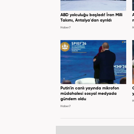
ABD yolculuğu başladı! İran Milli
Takımı, Antalya'dan ayrıldı
Haber7
H
Putin'in canlı yayında mikrofon
müdahalesi sosyal medyada
y
gündem oldu
H
Haber7