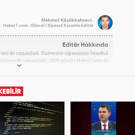
Mehmet Küçükkahveci .
Haber7.com - Güncel / Siyaset Sorumlu Editör
Editör Hakkında
ayseri'de tamamladı. Üniversite öğrenimini İstanbul
 bölümünde tamamladı. 2008 yılında Haber7.com'da
ını attı. 15 yıllık profesyonel editörlük kariyerinde
ptı. Meslek hayatına Haber7.com'da 'Güncel/Siyaset
Sorumlu Editörü' olarak devam etmektedir.
KEBİLİR