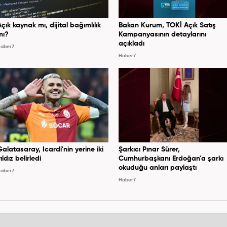
Açık kaynak mı, dijital bağımlılık
Bakan Kurum, TOKİ Açık Satış
mı?
Kampanyasının detaylarını
açıkladı
aber7
Haber7
Galatasaray, Icardi'nin yerine iki
Şarkıcı Pınar Sürer,
ıldız belirledi
Cumhurbaşkanı Erdoğan'a şarkı
okuduğu anları paylaştı
aber7
Haber7