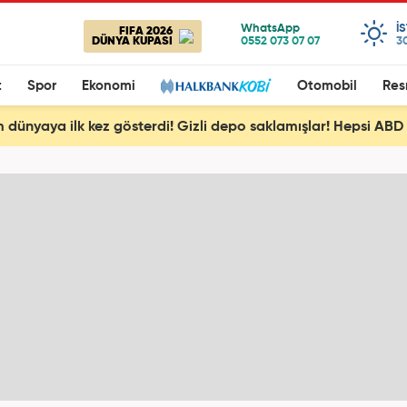
I
FIFA 2026
DÜNYA KUPASI
3
t
Spor
Ekonomi
Otomobil
Res
 dünyaya ilk kez gösterdi! Gizli depo saklamışlar! Hepsi ABD v