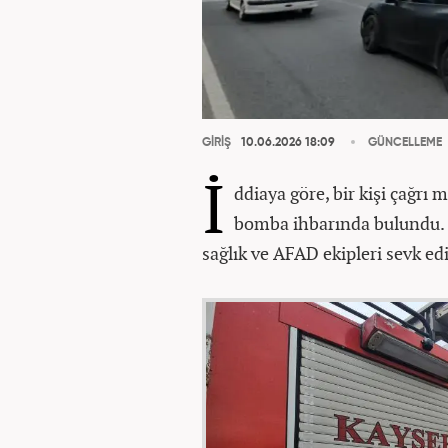
GİRİŞ
10.06.2026 18:09
GÜNCELLEME
İ
ddiaya göre, bir kişi çağrı
bomba ihbarında bulundu. İh
sağlık ve AFAD ekipleri sevk edi