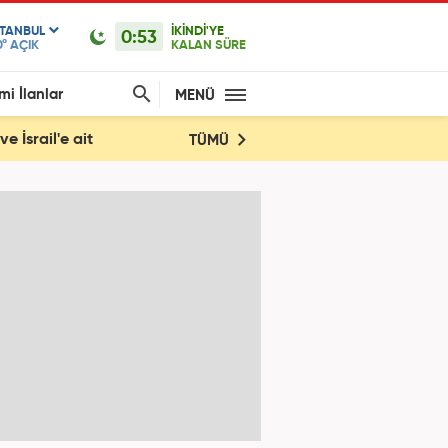
STANBUL
İKİNDİ'YE
0:53
0°
AÇIK
KALAN SÜRE
mi İlanlar
MENÜ
e İsrail'e ait
TÜMÜ