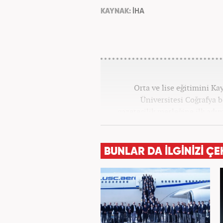
KAYNAK:
İHA
Orta ve lise eğitimini K
Üniversitesi Coğrafya
gazetecilik mesleğine ilk adım
tüm kategorilerde görev ya
BUNLAR DA İLGİNİZİ ÇE