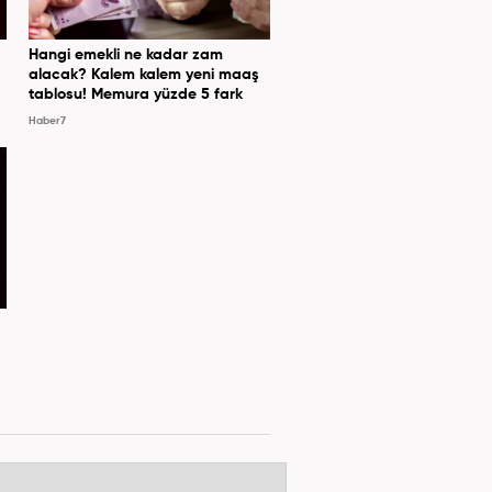
Hangi emekli ne kadar zam
alacak? Kalem kalem yeni maaş
tablosu! Memura yüzde 5 fark
Haber7