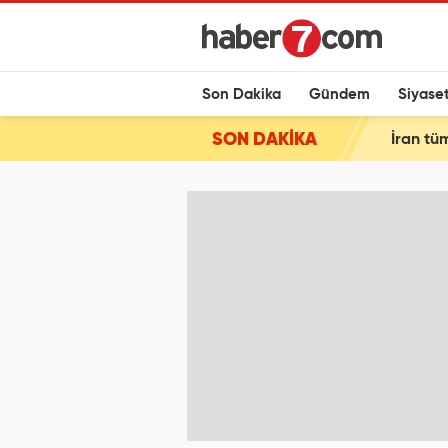
Son Dakika
Gündem
Siyase
SON DAKİKA
İran tüm