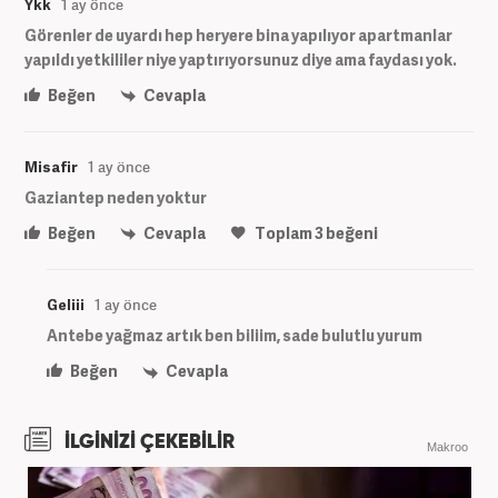
Ykk
1 ay önce
Görenler de uyardı hep heryere bina yapılıyor apartmanlar
yapıldı yetkililer niye yaptırıyorsunuz diye ama faydası yok.
Beğen
Cevapla
Misafir
1 ay önce
Gaziantep neden yoktur
Beğen
Cevapla
Toplam
3
beğeni
Geliii
1 ay önce
Antebe yağmaz artık ben biliim, sade bulutlu yurum
Beğen
Cevapla
İLGİNİZİ ÇEKEBİLİR
Makroo