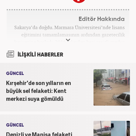
Editör Hakkında
Sakarya’da doğdu. Marmara Üniversitesi’nde lisans
eğitimini tamamlamasının ardından gazetecilik
kariyerine başladı. 2016 yılından beri çeşitli medya
kuruluşlarında çalıştı. 2025 Haziran ayından
İLİŞKİLİ HABERLER
itibaren Haber7’de ‘gündem editörü’ olarak
kariyerini sürdürmekte.
GÜNCEL
Kırşehir'de son yılların en
büyük sel felaketi: Kent
merkezi suya gömüldü
GÜNCEL
Denizli ve Manisa felaketi