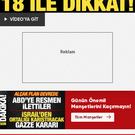
VİDEO'YA GİT