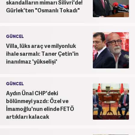
skandalların mimarı Silivri'de!
Gürlek'ten "Osmanlı Tokadı"
GÜNCEL
Villa, lüks araç ve milyonluk
ihale sarmalı: Taner Çetin'in
inanılmaz 'yükselişi'
GÜNCEL
Aydın Ünal CHP'deki
bölünmeyi yazdı: Özel ve
İmamoğlu'nun elinde FETÖ
artıkları kalacak