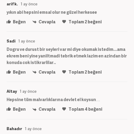
arif k.
1 ay önce
yıkın abi hepsini emsal olur ne güzel herkesee
Beğen
Cevapla
Toplam
2
beğeni
Sadi
1 ay önce
Dogru ve durust bir seyleri var mi diye okumak istedim...ama
ekrem beni yine yaniltmadi tebrik etmek lazim en azindan bir
konuda cok istikrarlilar..
Beğen
Cevapla
Toplam
2
beğeni
Altay
1 ay önce
Hepsine tüm malvarlıklarına devlet el koysun…
Beğen
Cevapla
Toplam
4
beğeni
Bahadır
1 ay önce