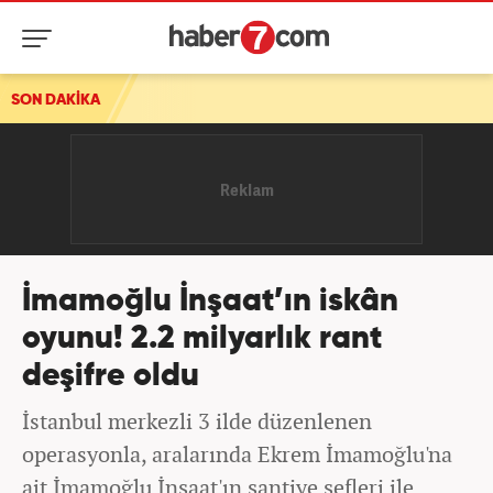
SON DAKİKA
Menderes Belediye Başkanı İlkay Çiçek tutuklandı!
İmamoğlu İnşaat’ın iskân
oyunu! 2.2 milyarlık rant
deşifre oldu
İstanbul merkezli 3 ilde düzenlenen
operasyonla, aralarında Ekrem İmamoğlu'na
ait İmamoğlu İnşaat'ın şantiye şefleri ile