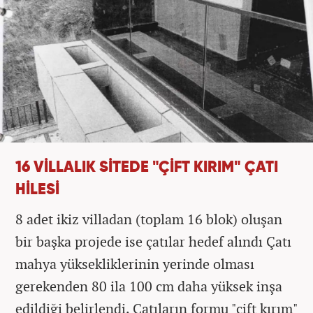
16 VİLLALIK SİTEDE "ÇİFT KIRIM" ÇATI
HİLESİ
8 adet ikiz villadan (toplam 16 blok) oluşan
bir başka projede ise çatılar hedef alındı Çatı
mahya yüksekliklerinin yerinde olması
gerekenden 80 ila 100 cm daha yüksek inşa
edildiği belirlendi. Çatıların formu "çift kırım"