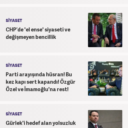
SİYASET
CHP’de 'el ense' siyaseti ve
değişmeyen bencillik
SİYASET
Parti arayışında hüsran! Bu
kez kapı sert kapandı! Özgür
Özel ve İmamoğlu'na rest!
SİYASET
Gürlek'i hedef alan yolsuzluk