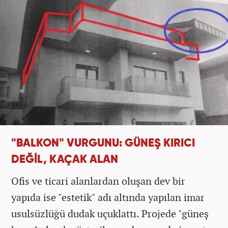
"BALKON" VURGUNU: GÜNEŞ KIRICI
DEĞİL, KAÇAK ALAN
Ofis ve ticari alanlardan oluşan dev bir
yapıda ise "estetik" adı altında yapılan imar
usulsüzlüğü dudak uçuklattı. Projede "güneş