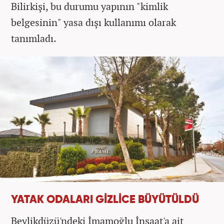
Bilirkişi, bu durumu yapının "kimlik
belgesinin" yasa dışı kullanımı olarak
tanımladı.
YATAK ODALARI GİZLİCE BÜYÜTÜLDÜ
Beylikdüzü'ndeki İmamoğlu İnşaat'a ait