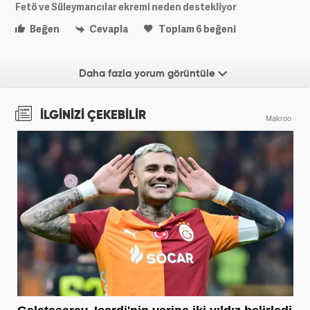
Fetö ve Süleymancılar ekremi neden destekliyor
Beğen
Cevapla
Toplam
6
beğeni
Daha fazla yorum görüntüle
İLGİNİZİ ÇEKEBİLİR
Makroo