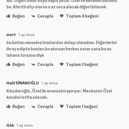
alır. Diğeri ömür boyu hapis yatar. Özel ve ekremin durumu
bu. Kim itirafçı olursa o az ceza alacak diğeri bitecek
Beğen
Cevapla
Toplam
4
beğeni
mert
1 ay önce
bu butlan meselesi bunlardan dolayı olmadımı. Diğerlerini
ihraç edipte bunları bırakırsan herkes sorar sana bu ne
lahana turşusu diye
Beğen
Cevapla
Toplam
3
beğeni
Halil SİNANOĞLU
1 ay önce
Kılıçdaroğlu , Özel ile avanesini ayırıyor. Mecburen Özel
kendisi istifa edecek.
Beğen
Cevapla
Toplam
1
beğeni
Gök
1 ay önce