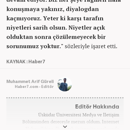
konuşmaya yakınız, diyalogdan
kaçmıyoruz. Yeter ki karşı tarafın
niyetleri sarih olsun. Niyetler açık
olduktan sonra çözülemeyecek bir
sorunumuz yoktur."
sözleriyle işaret etti.
KAYNAK : Haber7
Muhammet Arif Güreli
Haber7.com - Editör
Editör Hakkında
Üsküdar Üniversitesi Medya ve İletişim
Bölümünden dereceyle mezun oldum. İnternet
Haberciliğine ilk olarak üniversite sıralarında