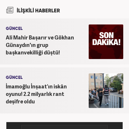
kurduğum internet haber sitesiyle başladım.
İLİŞKİLİ HABERLER
Kurduğum sitede 1 yıl kadar sağlık, spor ve kültür
kategorilerinde röportaj, özel haber ve analiz
yazıları yazdım. 2022 yılından bu yana Haber7
GÜNCEL
bünyesinde başlıca gündem, siyaset, dünya,
Ali Mahir Başarır ve Gökhan
ekonomi kategorileri olmak üzere çok sayıda haber,
Günaydın'ın grup
grafik ve video hazırladım. Kariyerime Haber7'de
başkanvekilliği düştü!
gündem editörü olarak devam etmekteyim.
GÜNCEL
İmamoğlu İnşaat’ın iskân
oyunu! 2.2 milyarlık rant
deşifre oldu