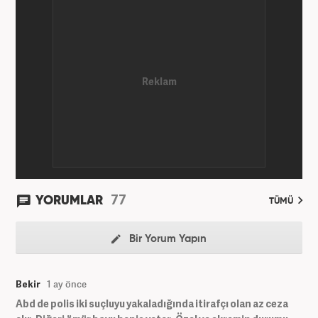
77
YORUMLAR
TÜMÜ
Bir Yorum Yapın
Bekir
1 ay önce
Abd de polis iki suçluyu yakaladığında itirafçı olan az ceza