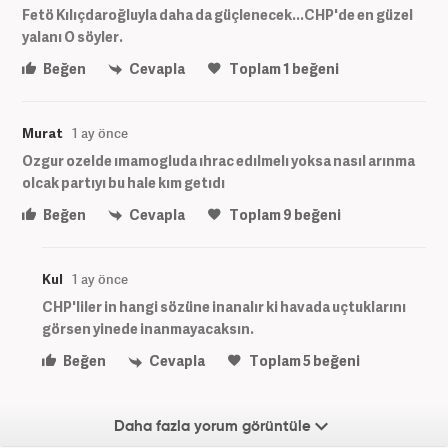
Fetö Kılıçdaroğluyla daha da güçlenecek...CHP'de en güzel
yalanı O söyler.
Beğen
Cevapla
Toplam
1
beğeni
Murat
1 ay önce
Ozgur ozelde ımamogluda ıhrac edılmelı yoksa nasıl arınma
olcak partıyı bu hale kım getıdı
Beğen
Cevapla
Toplam
9
beğeni
Kul
1 ay önce
CHP'liler in hangi sözüne inanalır ki havada uçtuklarını
görsen yinede inanmayacaksın.
Beğen
Cevapla
Toplam
5
beğeni
Daha fazla yorum görüntüle