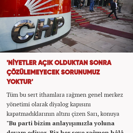
'NİYETLER AÇIK OLDUKTAN SONRA
ÇÖZÜLEMEYECEK SORUNUMUZ
YOKTUR'
Tüm bu sert ithamlara rağmen genel merkez
yönetimi olarak diyalog kapısını
kapatmadıklarının altını çizen Sarı, konuya
"Bu parti bizim anlayışımızla yoluna
devam ediyor. Biz her şeye rağmen hâlâ