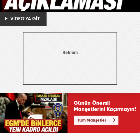
VİDEO'YA GİT