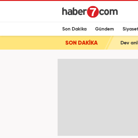
Son Dakika
Gündem
Siyase
SON DAKİKA
Dev anl