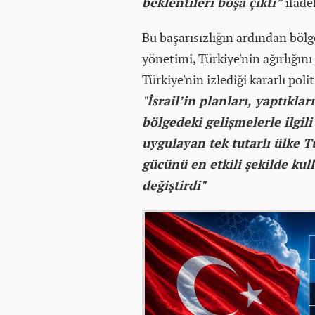
beklentileri boşa çıktı”
ifade
Bu başarısızlığın ardından bö
yönetimi, Türkiye'nin ağırlığın
Türkiye'nin izlediği kararlı poli
"İsrail’in planları, yaptıklar
bölgedeki gelişmelerle ilgil
uygulayan tek tutarlı ülke T
gücünü en etkili şekilde ku
değiştirdi"