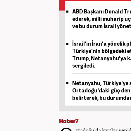
ABD Başkanı Donald Tru
ederek, milli muharip u
ve bu durum İsrail yönet
İsrail'in İran'a yönelik 
Türkiye'nin bölgedeki e
Trump, Netanyahu'ya kar
sergiledi.
Netanyahu, Türkiye'ye a
Ortadoğu'daki güç deng
belirterek, bu durumdan
Haber
7
rtadoğu'da kartlar yeni