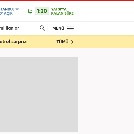
STANBUL
YATSI'YA
1:20
0°
AÇIK
KALAN SÜRE
mi İlanlar
MENÜ
trol sürprizi
TÜMÜ