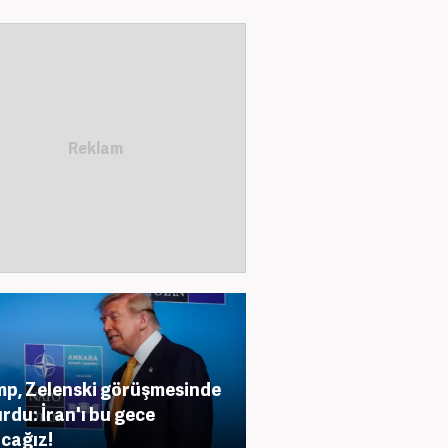
p, Zelenski görüşmesinde
rdu: İran'ı bu gece
cağız!