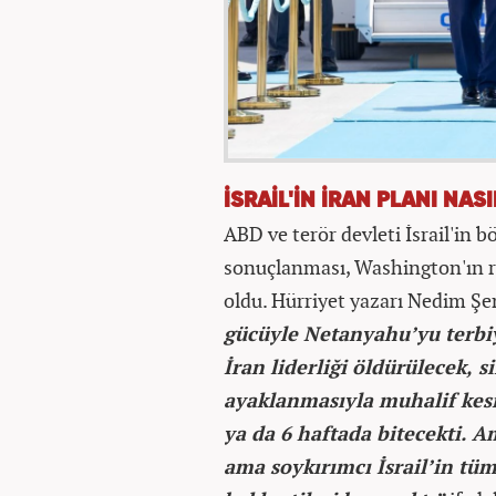
İSRAİL'İN İRAN PLANI NAS
ABD ve terör devleti İsrail'in bö
sonuçlanması, Washington'ın r
oldu. Hürriyet yazarı Nedim Şe
gücüyle Netanyahu’yu terbi
İran liderliği öldürülecek, 
ayaklanmasıyla muhalif kesim
ya da 6 haftada bitecekti. A
ama soykırımcı İsrail’in tüm