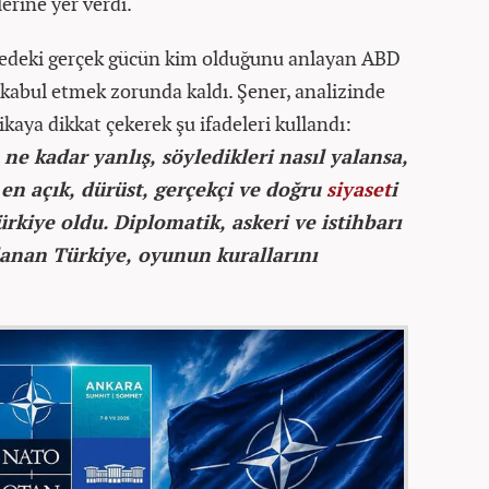
lerine yer verdi.
lgedeki gerçek gücün kim olduğunu anlayan ABD
ı kabul etmek zorunda kaldı. Şener, analizinde
tikaya dikkat çekerek şu ifadeleri kullandı:
ı ne kadar yanlış, söyledikleri nasıl yalansa,
i en açık, dürüst, gerçekçi ve doğru
siyaset
i
ürkiye oldu. Diplomatik, askeri ve istihbarı
llanan Türkiye, oyunun kurallarını