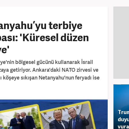
anyahu’yu terbiye
pası: 'Küresel düzen
e'
e'nin bölgesel gücünü kullanarak İsrail
ya getiriyor. Ankara'daki NATO zirvesi ve
 köşeye sıkışan Netanyahu'nun feryadı ise
Trum
duyu
vura