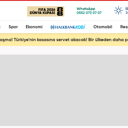
I
FIFA 2026
DÜNYA KUPASI
3
t
Spor
Ekonomi
Otomobil
Res
aşma! Türkiye'nin kasasına servet akacak! Bir ülkeden daha pe