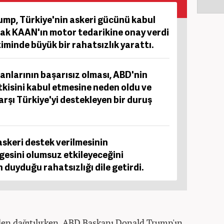
mp, Türkiye'nin askeri gücünü kabul
çak KAAN'ın motor tedarikine onay verdi
iminde büyük bir rahatsızlık yarattı.
planlarının başarısız olması, ABD'nin
tkisini kabul etmesine neden oldu ve
şı Türkiye'yi destekleyen bir duruş
skeri destek verilmesinin
esini olumsuz etkileyeceğini
 duyduğu rahatsızlığı dile getirdi.
den dağıtılırken, ABD Başkanı Donald Trump'ın