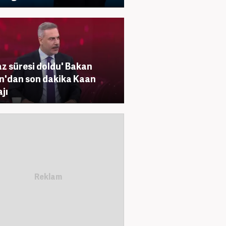
raz süresi doldu' Bakan
n'dan son dakika Kaan
jı