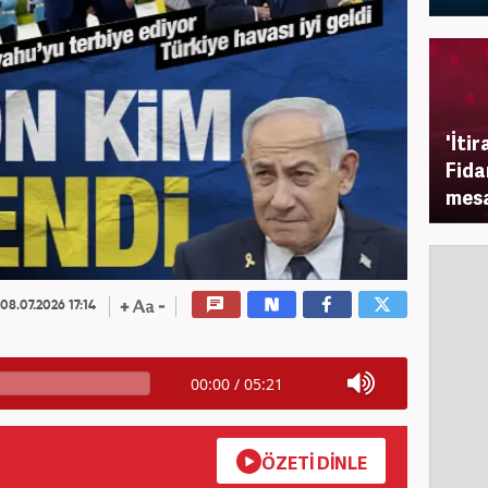
'İti
Fida
mesa
08.07.2026 17:14
00:00
/
05:21
ÖZETİ DİNLE