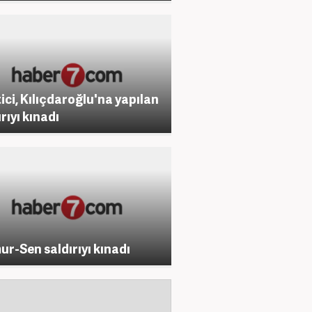
ici, Kılıçdaroğlu'na yapılan
rıyı kınadı
r-Sen saldırıyı kınadı