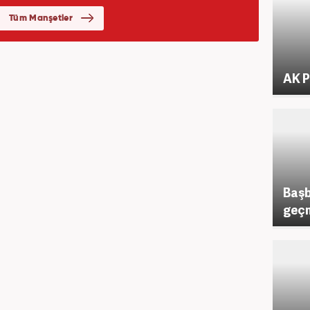
AK P
Başb
geçm