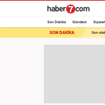
Son Dakika
Gündem
Siyase
SON DAKİKA
Son daki