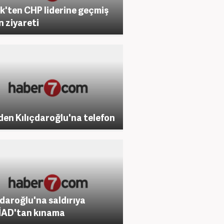
k'ten CHP liderine geçmiş
n ziyareti
den Kılıçdaroğlu'na telefon
çdaroğlu'na saldırıya
İAD'tan kınama