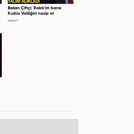
Bakan Çiftçi: Rabb'im bana
Kudüs Valiliğini nasip et
Haber7