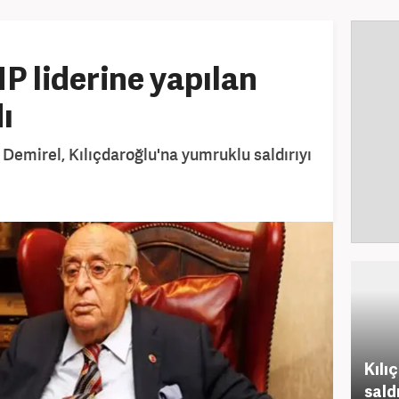
P liderine yapılan
ı
mirel, Kılıçdaroğlu'na yumruklu saldırıyı
Kılı
saldı