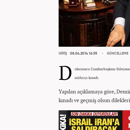
GİRİŞ
08.04.2014 16:35
GÜNCELLEME
D
okuzuncu Cumhurbaşkanı Süleyman 
saldırıyı kınadı.
Yapılan açıklamaya göre, Demire
kınadı ve geçmiş olsun dileklerin