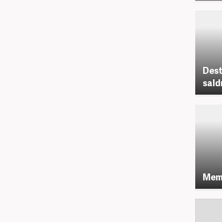
Dest
saldı
Memu