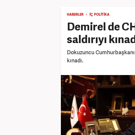
HABERLER
İÇ POLITIKA
Demirel de CH
saldırıyı kınad
Dokuzuncu Cumhurbaşkanı De
kınadı.