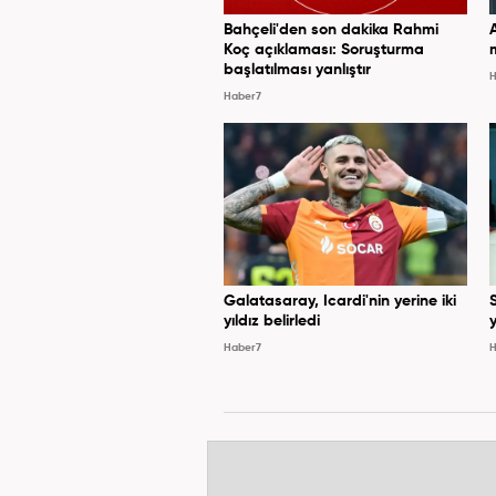
Bahçeli'den son dakika Rahmi
Koç açıklaması: Soruşturma
başlatılması yanlıştır
H
Haber7
Galatasaray, Icardi'nin yerine iki
yıldız belirledi
y
Haber7
H