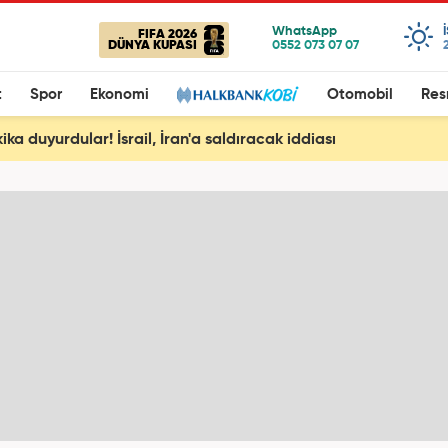
FIFA 2026
DÜNYA KUPASI
t
Spor
Ekonomi
Otomobil
Res
ka duyurdular! İsrail, İran'a saldıracak iddiası