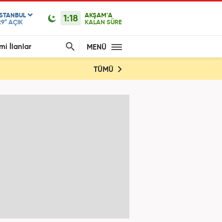
ISTANBUL
AKŞAM'A
1:18
29°
AÇIK
KALAN SÜRE
mi İlanlar
MENÜ
TÜMÜ