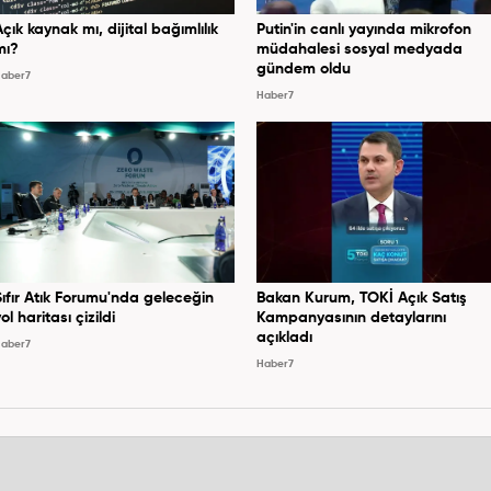
Açık kaynak mı, dijital bağımlılık
Putin'in canlı yayında mikrofon
mı?
müdahalesi sosyal medyada
gündem oldu
aber7
Haber7
Sıfır Atık Forumu'nda geleceğin
Bakan Kurum, TOKİ Açık Satış
ol haritası çizildi
Kampanyasının detaylarını
açıkladı
aber7
Haber7