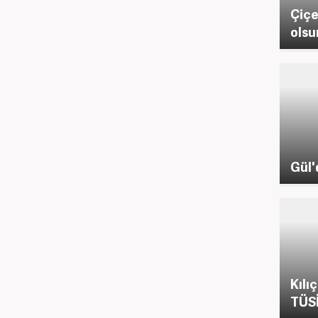
Çiçe
olsu
Gül'
Kılı
TÜS