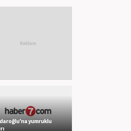
çdaroğlu'na yumruklu
rı