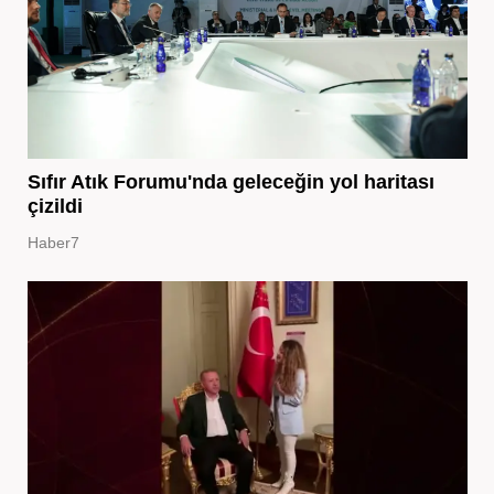
Sıfır Atık Forumu'nda geleceğin yol haritası
çizildi
Haber7