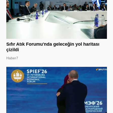
Sıfır Atık Forumu'nda geleceğin yol haritası
çizildi
Haber7