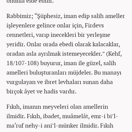
onunla elde edilir.
Rabbimiz; “Şüphesiz, iman edip salih ameller
işleyenlere gelince onlar için, Firdevs
cennetleri, varıp inecekleri bir yerleşme
yeridir. Onlar orada ebedi olarak kalacaklar,
oradan asla ayrılmak istemeyecekler.” (Kehf,
18/107-108) buyurur, iman ile güzel, salih
amelleri buluşturanları müjdeler. Bu manayı
vurgulayan ve ibret levhaları sunan daha
birçok âyet ve hadis vardır.
Fıkıh, imanın meyveleri olan amellerin
ilmidir. Fıkıh, ibadet, muâmelât, emr-i bi’l-
ma‘ruf nehy-i ani’l-münker ilmidir. Fıkıh