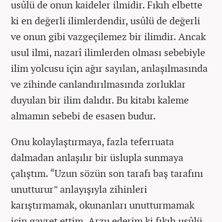
usûlü de onun kaideler ilmidir. Fıkıh elbette
ki en değerli ilimlerdendir, usûlü de değerli
ve onun gibi vazgeçilemez bir ilimdir. Ancak
usul ilmi, nazarî ilimlerden olması sebebiyle
ilim yolcusu için ağır sayılan, anlaşılmasında
ve zihinde canlandırılmasında zorluklar
duyulan bir ilim dalıdır. Bu kitabı kaleme
almamın sebebi de esasen budur.
Onu kolaylaştırmaya, fazla teferruata
dalmadan anlaşılır bir üslupla sunmaya
çalıştım. “Uzun sözün son tarafı baş tarafını
unutturur” anlayışıyla zihinleri
karıştırmamak, okunanları unutturmamak
için gayret ettim. Arzu ederim ki fıkıh usûlü