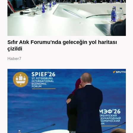
Sıfır Atık Forumu'nda geleceğin yol haritası
çizildi
Haber7