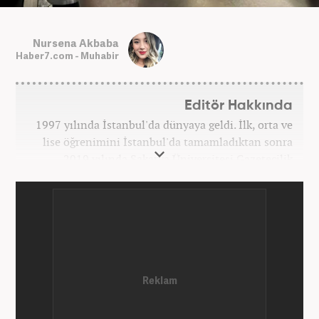
Nursena Akbaba
Haber7.com - Muhabir
Editör Hakkında
1997 yılında İstanbul'da dünyaya geldi. İlk, orta ve
lise öğrenimini İstanbul'da tamamladıktan sonra
2019 yılında Sakarya Üniversitesi Gazetecilik
Bölümü'nden mezun oldu. 2018 yılında Hürriyet
Gazetesi ve 2019 yılında TRT'de stajlarını
tamamladı. 2021 yılından itibaren Kanal 7 Medya
Grubu bünyesinde yer alan Haber7.com'da mesleki
hayatına devam etmektedir.