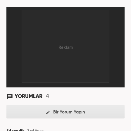
4
YORUMLAR
Bir Yorum Yapın
34pendik
7 yıl önce