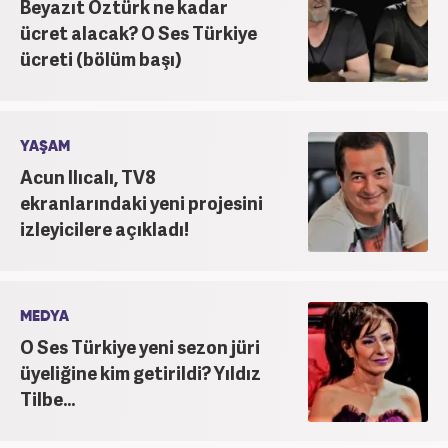
Beyazıt Öztürk ne kadar
ücret alacak? O Ses Türkiye
ücreti (bölüm başı)
YAŞAM
Acun Ilıcalı, TV8
ekranlarındaki yeni projesini
izleyicilere açıkladı!
MEDYA
O Ses Türkiye yeni sezon jüri
üyeliğine kim getirildi? Yıldız
Tilbe...