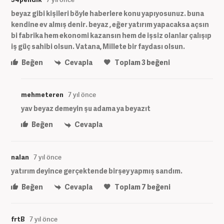
beyaz gibi kişileri böyle haberlere konu yapıyosunuz. buna
kendine ev almış denir. beyaz , eğer yatırım yapacaksa açsın
bi fabrika hem ekonomi kazansın hem de işsiz olanlar çalışıp
iş güç sahibi olsun. Vatana, Millete bir faydası olsun.
Beğen
Cevapla
Toplam
3
beğeni
mehmeteren
7 yıl önce
yav beyaz demeyin şu adama ya beyazıt
Beğen
Cevapla
nalan
7 yıl önce
yatırım deyince gerçektende birşey yapmış sandım.
Beğen
Cevapla
Toplam
7
beğeni
frtB
7 yıl önce