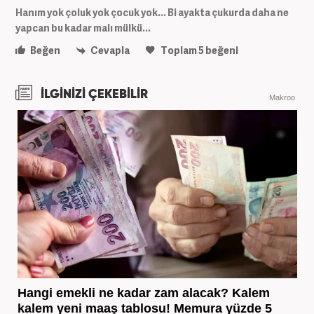
Hanım yok çoluk yok çocuk yok... Bi ayakta çukurda daha ne
yapcan bu kadar malı mülkü...
Beğen
Cevapla
Toplam
5
beğeni
İLGİNİZİ ÇEKEBİLİR
Makroo
Hangi emekli ne kadar zam alacak? Kalem
kalem yeni maaş tablosu! Memura yüzde 5