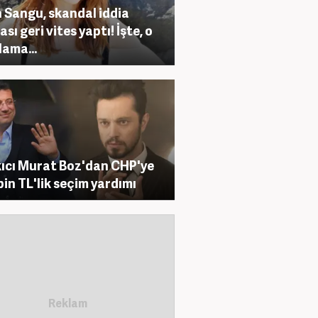
n Sangu, skandal iddia
sı geri vites yaptı! İşte, o
lama...
ıcı Murat Boz'dan CHP'ye
bin TL'lik seçim yardımı