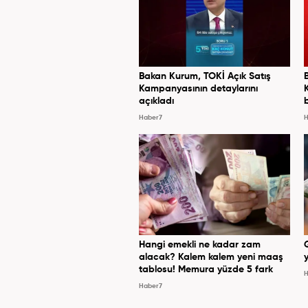
Bakan Kurum, TOKİ Açık Satış
Kampanyasının detaylarını
açıkladı
Haber7
H
Hangi emekli ne kadar zam
alacak? Kalem kalem yeni maaş
y
tablosu! Memura yüzde 5 fark
H
Haber7