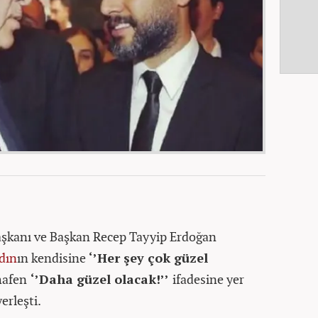
şkanı ve Başkan Recep Tayyip Erdoğan
dın
ın kendisine
‘’Her şey çok güzel
hafen
‘’Daha güzel olacak!’’
ifadesine yer
erleşti.