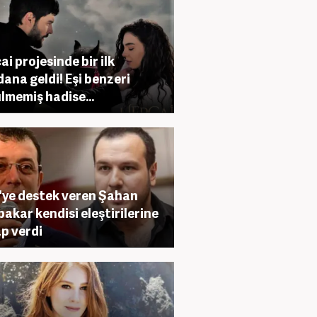
ai projesinde bir ilk
ana geldi! Eşi benzeri
lmemiş hadise...
ye destek veren Şahan
akar kendisi eleştirilerine
p verdi