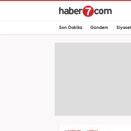
Son Dakika
Gündem
Siyase