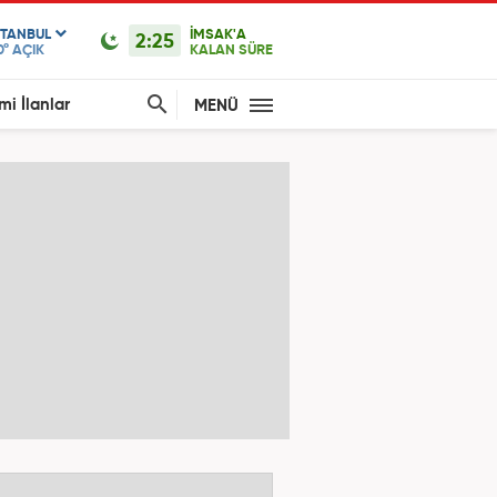
STANBUL
İMSAK'A
2:25
0°
AÇIK
KALAN SÜRE
mi İlanlar
MENÜ