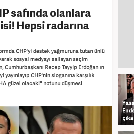
P safında olanlara
isi! Hepsi radarına
tformda CHP'yi destek yağmuruna tutan ünlü
arak sosyal medyayı sallayan seçim
şan, Cumhurbaşkanı Recep Tayyip Erdoğan'ın
iyi yayınlayıp CHP'nin sloganına karşılık
HA güzel olacak!'' notunu düşmesi
.
Yasa
Ende
çıka