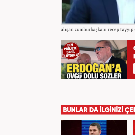
alişan cumhurbaşkanı recep tayyip
BUNLAR DA İLGİNİZİ ÇE