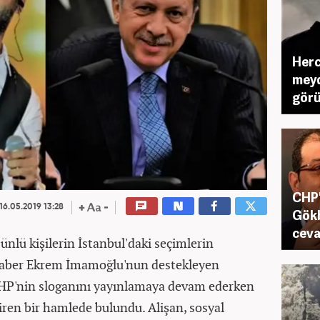
Herc
meyd
görü
CHP'
16.05.2019 13:28
Gökb
ceva
 ünlü kişilerin İstanbul'daki seçimlerin
eraber Ekrem İmamoğlu'nun destekleyen
HP'nin sloganını yayınlamaya devam ederken
iren bir hamlede bulundu. Alişan, sosyal