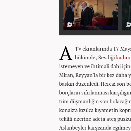
A
TV ekranlarında 17 May
bölümde; Sevdiği
kadın
istemeyen ve ihtimali dahi içi
Miran, Reyyan'la bir kez daha 
baskın düzenledi. Hercai son b
borçların sıfırlanması karşılığı
tüm düşmanlığın son bulacağını
konakta kızılca kıyametin kopm
teklifi üzerine adeta ateş püsk
Aslanbeyler karşısında eğilmeyec