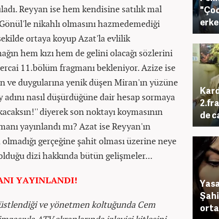
ladı. Reyyan ise hem kendisine satılık mal
"Ço
erke
Gönül'le nikahlı olmasını hazmedemediği
şekilde ortaya koyup Azat'la evlilik
nağın hem kızı hem de gelini olacağı sözlerini
rcai 11.bölüm fragmanı bekleniyor. Azize ise
n ve duygularına yenik düşen Miran'ın yüzüne
Kard
oy adını nasıl düşürdüğüne dair hesap sormaya
2.fr
akacaksın!'' diyerek son noktayı koymasının
de c
manı yayınlandı mı? Azat ise Reyyan'ın
 olmadığı gerçeğine şahit olması üzerine neye
olduğu dizi hakkında bütün gelişmeler...
ANI YAYINLANDI!
Yasa
Şahi
 üstlendiği ve yönetmen koltuğunda Cem
orta