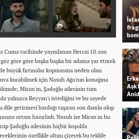
İsta
frag
bomb
ıs Cuma tarihinde yayınlanan Hercai 10.son
ı göz göre göre başka başka bir adama yar etmek
nde büyük fırtınalar kopmasına neden olan
Erke
yuva kurabilmek için Nasuh Ağa'nın konağına
Aşk 
ölümde; Miran'ın, Şadoğlu ailesinin tüm
Anid
nda yalnızca Reyyan'ı istediğini ve bu sayede
 dile getirmesi bardağı taşıran son damla olup
asına ortam hazırladı. Nasuh ise Miran'ın bu
ürüp Şadoğlu ailesinin hiçbir koşulda
eklerinin özellikle altını çizerek bu teklife
Peli