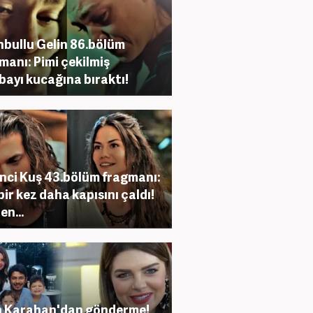
nbullu Gelin 86.bölüm
manı: Pimi çekilmiş
ayı kucağına bıraktı!
nci Kuş 43.bölüm fragmanı:
bir kez daha kapısını çaldı!
en...
n Karahan'dan gönderme!