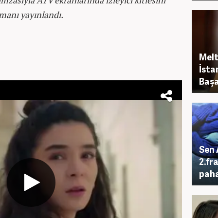
zasıyla ATV ekranlarında izleyici kitlesini
manı yayınlandı.
Melt
İsta
Başa
Sen 
2.fr
paha