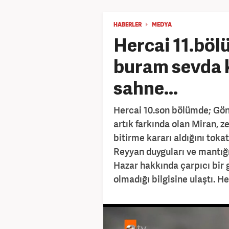
HABERLER
MEDYA
Hercai 11.böl
buram sevda k
sahne...
Hercai 10.son bölümde; Gön
artık farkında olan Miran, z
bitirme kararı aldığını toka
Reyyan duyguları ve mantığı 
Hazar hakkında çarpıcı bir 
olmadığı bilgisine ulaştı. H