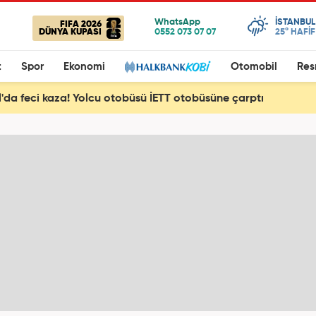
ISTANBUL
FIFA 2026
DÜNYA KUPASI
25°
HAFİ
t
Spor
Ekonomi
Otomobil
Res
l'da feci kaza! Yolcu otobüsü İETT otobüsüne çarptı