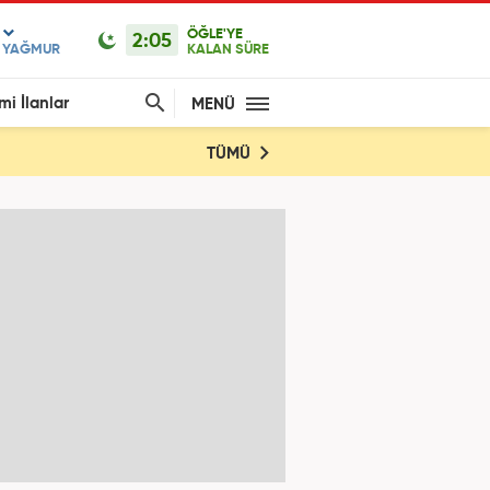
ÖĞLE'YE
2:05
F YAĞMUR
KALAN SÜRE
mi İlanlar
MENÜ
TÜMÜ