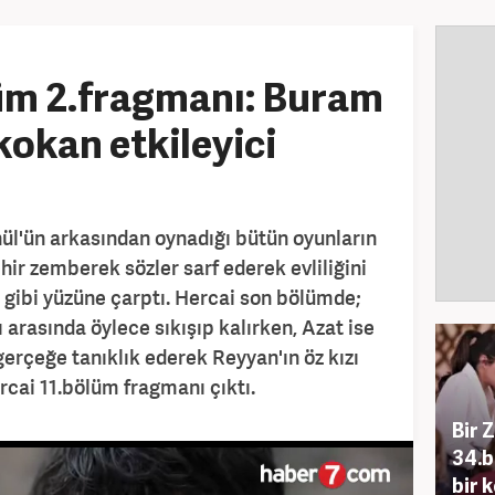
üm 2.fragmanı: Buram
okan etkileyici
ül'ün arkasından oynadığı bütün oyunların
ehir zemberek sözler sarf ederek evliliğini
t gibi yüzüne çarptı. Hercai son bölümde;
arasında öylece sıkışıp kalırken, Azat ise
gerçeğe tanıklık ederek Reyyan'ın öz kızı
ercai 11.bölüm fragmanı çıktı.
Bir 
34.b
bir 