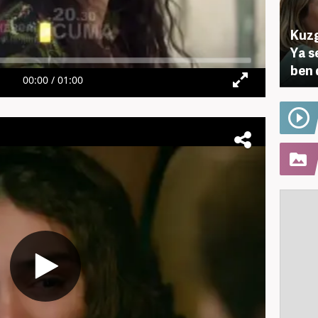
Kuzg
Ya s
ben 