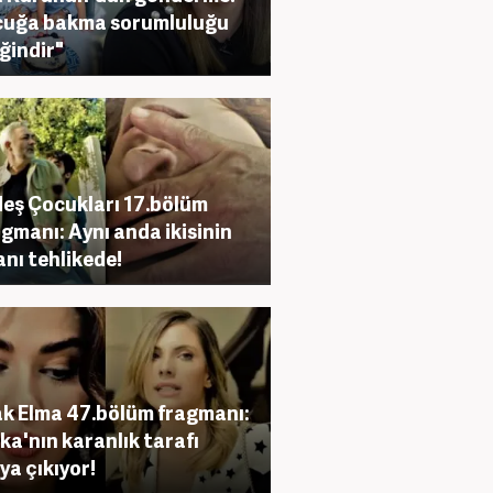
cuğa bakma sorumluluğu
ğindir"
eş Çocukları 17.bölüm
agmanı: Aynı anda ikisinin
anı tehlikede!
k Elma 47.bölüm fragmanı:
ka'nın karanlık tarafı
ya çıkıyor!