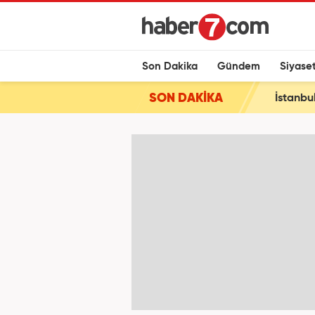
Son Dakika
Gündem
Siyase
SON DAKİKA
İstanbu