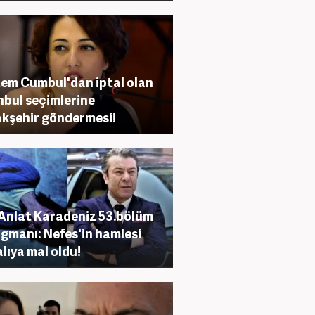
em Cumbul'dan iptal olan
nbul seçimlerine
kşehir göndermesi!
Anlat Karadeniz 53.bölüm
agmanı: Nefes'in hamlesi
lıya mal oldu!