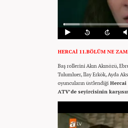
HERCAİ 11.BÖLÜM NE ZA
Baş rollerini Akın Akınözü, Eb
Tulumluer, İlay Erkök, Ayda Aks
oyuncuların üstlendiği
Hercai 
ATV’de seyircisinin karşısı