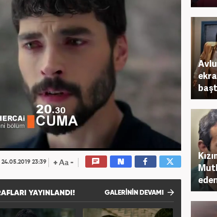
Avlu
ekra
başt
Kızı
24.05.2019 23:39
Mutl
eden
AFLARI YAYINLANDI!
GALERİNİN DEVAMI