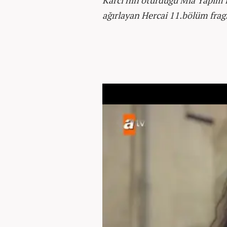
Karcı’nın oturduğu Mia Yapım im
ağırlayan Hercai 11.bölüm frag