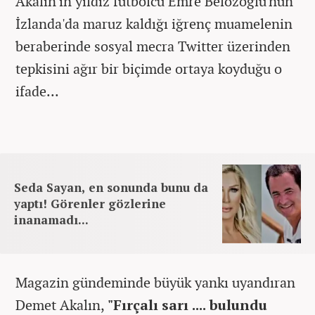
Akalın'ın yıldız futbolcu Emre Belözoğlu'nun
İzlanda'da maruz kaldığı iğrenç muamelenin
beraberinde sosyal mecra Twitter üzerinden
tepkisini ağır bir biçimde ortaya koyduğu o
ifade...
Seda Sayan, en sonunda bunu da
yaptı! Görenler gözlerine
inanamadı...
Magazin gündeminde büyük yankı uyandıran
Demet Akalın,
"Fırçalı sarı .... bulundu