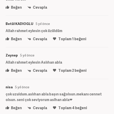
Beğen
Cevapla
Betül KADIOGLU
5 yıl önce
Allah rahmet eylesin çok üzüldüm
Beğen
Cevapla
Toplam
1
beğeni
Zeynep
5 yıl önce
Allah rahmet eylesin Aslıhan abla
Beğen
Cevapla
Toplam
2
beğeni
nisa
5 yıl önce
çok uzuldum.aslıhan abla başın sağolsun.mekanı cennet
olsun. seni çok seviyorum aslhan abla❤
Beğen
Cevapla
Toplam
4
beğeni