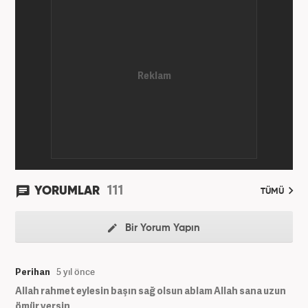
111
YORUMLAR
TÜMÜ
Bir Yorum Yapın
Perihan
5 yıl önce
Allah rahmet eylesin başın sağ olsun ablam Allah sana uzun
ömür versin