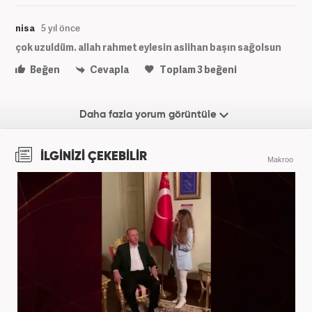
nisa
5 yıl önce
çok uzuldüm. allah rahmet eylesin aslihan başın sağolsun
Beğen
Cevapla
Toplam
3
beğeni
Daha fazla yorum görüntüle
İLGİNİZİ ÇEKEBİLİR
Makroo