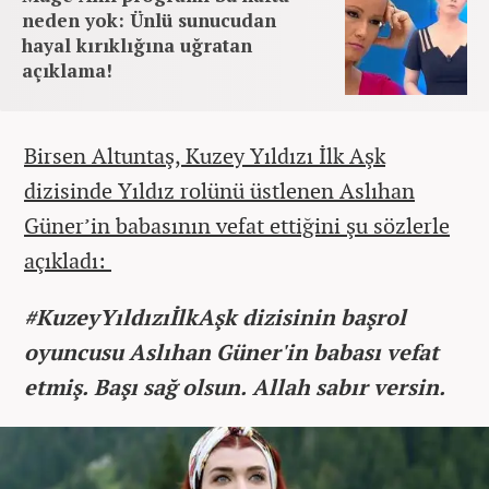
neden yok: Ünlü sunucudan
hayal kırıklığına uğratan
açıklama!
Birsen Altuntaş, Kuzey Yıldızı İlk Aşk
dizisinde Yıldız rolünü üstlenen Aslıhan
Güner’in babasının vefat ettiğini şu sözlerle
açıkladı:
#KuzeyYıldızıİlkAşk dizisinin başrol
oyuncusu Aslıhan Güner'in babası vefat
etmiş. Başı sağ olsun. Allah sabır versin.