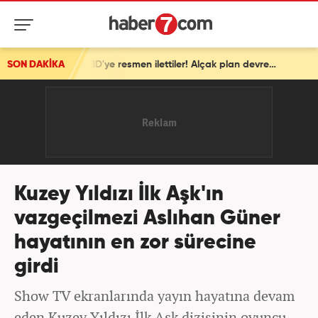
SON DAKİKA
İsrail'den ortalığı karıştıracak Gazze kararı! ABD'ye resmen ilettiler! Alçak plan devrede
Kuzey Yıldızı İlk Aşk'ın
vazgeçilmezi Aslıhan Güner
hayatının en zor sürecine
girdi
Show TV ekranlarında yayın hayatına devam
eden Kuzey Yıldızı İlk Aşk dizisinin oyuncu