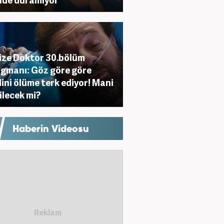
ze Doktor 30.bölüm
agmanı: Göz göre göre
ini ölüme terk ediyor! Mani
ilecek mi?
Haberin Videosu