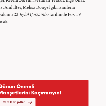
l, Kerem Bursin, Neslihan Yeldan, Bige Önal,
 Anıl İlter, Melisa Döngel gibi isimlerin
.bölümü 23
Eylül Çarşamba
tarihinde Fox TV
acak.