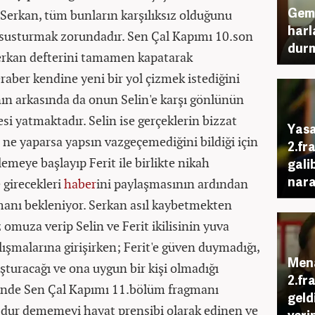
Gemi
Serkan, tüm bunların karşılıksız olduğunu
harl
 susturmak zorundadır. Sen Çal Kapımı 10.son
dur
erkan defterini tamamen kapatarak
aber kendine yeni bir yol çizmek istediğini
ının arkasında da onun Selin'e karşı gönlünün
i yatmaktadır. Selin ise gerçeklerin bizzat
Yasa
 ne yaparsa yapsın vazgeçemediğini bildiği için
2.fr
rlemeye başlayıp Ferit ile birlikte nikah
gali
nara
 girecekleri
haber
ini paylaşmasının ardından
anı bekleniyor. Serkan asıl kaybetmekten
omuza verip Selin ve Ferit ikilisinin yuva
şmalarına girişirken; Ferit'e güven duymadığı,
Mena
uşturacağı ve ona uygun bir kişi olmadığı
2.fr
inde Sen Çal Kapımı 11.bölüm fragmanı
geld
 dur dememeyi hayat prensibi olarak edinen ve
yeri