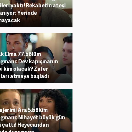
leri yaktı! Rekabetin ateşi
anıyor: Yerinde
mayacak
k Elma 77.bölüm
agmanı: Dev kapışmanın
bi kim olacak? Zafer
ları atmaya başladı
jerimi Ara 5.bölüm
agmanı: Nihayet büyük gün
i çattı! Heyecandan
nde duramıyor