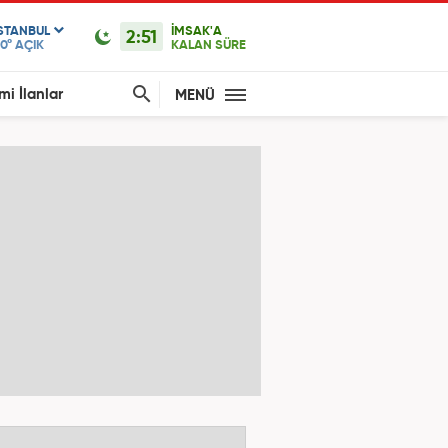
ISTANBUL
İMSAK'A
2:51
0°
AÇIK
KALAN SÜRE
mi İlanlar
MENÜ