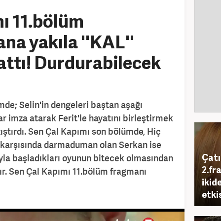
ı 11.bölüm
na yakıla ''KAL''
lattı! Durdurabilecek
de; Selin'in dengeleri baştan aşağı
ar imza atarak Ferit'le hayatını birleştirmek
zıştırdı. Sen Çal Kapımı son bölümde, Hiç
 karşısında darmaduman olan Serkan ise
Çatı
yla başladıkları oyunun bitecek olmasından
2.fr
ır. Sen Çal Kapımı 11.bölüm fragmanı
ikid
etki