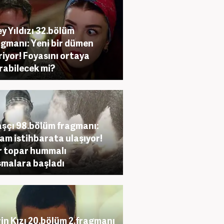
y Yıldızı 32.bölüm
agmanı: Yeni bir dümen
riyor! Foyasını ortaya
rabilecek mi?
şçı 98.bölüm fragmanı:
am istihbarata ulaşıyor!
 topar hummalı
şmalara başladı
rin Kızı 20.bölüm 2.fragmanı