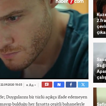
Kuze
2.fr
çevi
çıka
Sava
Sağl
Apar
çalı
22.09.2020 15:03
e; Duygularını bir türlü açıkça ifade edemeyen
ayıp bulduğu her fırsatta çeşitli bahanelerle
Sefi