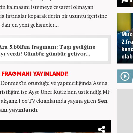
için kalmasını istemeye cesareti olmayan
a fırtınalar koparak derin bir üzüntü içerisine
dair en yeni gelişmeler...
Muci
2.fr
Ara 5.bölüm fragmanı: Taşı gediğine
kend
yı verdi! Gümbür gümbür geliyor...
olab
M FRAGMANI YAYINLANDI!
 Dönmez'in oturduğu ve yapımcılığında Asena
ristliğini ise Ayşe Üner Kutlu'nun üstlendiği MF
akşamı Fox TV ekranlarında yayına giren
Sen
nı yayınlandı.