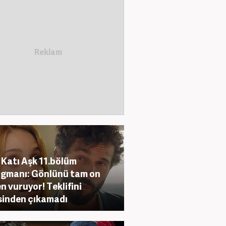
 Katı Aşk 11.bölüm
agmanı: Gönlünü tam on
en vuruyor! Teklifini
sinden çıkamadı