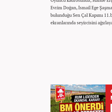
Oyuncu kadrosunda; Hande Erçe
Evrim Doğan, İsmail Ege Şaşmaz,
bulunduğu Sen Çal Kapımı 11
ekranlarında seyircisini ağırlay