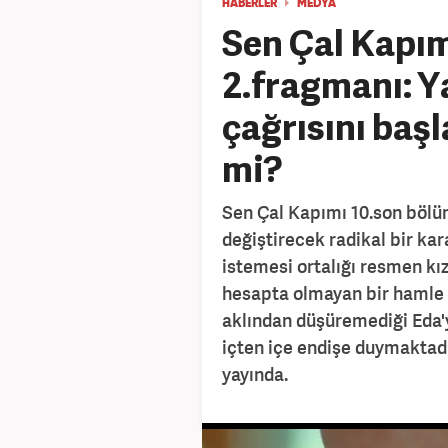
HABERLER
MEDYA
Sen Çal Kapım
2.fragmanı: Ya
çağrısını baş
mi?
Sen Çal Kapımı 10.son bölüm
değiştirecek radikal bir kar
istemesi ortalığı resmen kı
hesapta olmayan bir hamle
aklından düşüremediği Eda'
içten içe endişe duymaktad
yayında.