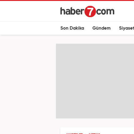
Son Dakika
Gündem
Siyase