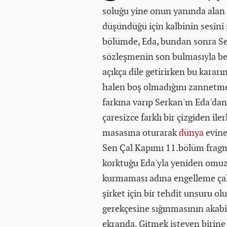
soluğu yine onun yanında alan 
düşündüğü için kalbinin sesini
bölümde, Eda, bundan sonra S
sözleşmenin son bulmasıyla ber
açıkça dile getirirken bu karar
halen boş olmadığını zannetmes
farkına varıp Serkan'ın Eda'dan
çaresizce farklı bir çizgiden ile
masasına oturarak
dünya
evine
Sen Çal Kapımı 11.bölüm fragm
korktuğu Eda'yla yeniden omuz 
kurmaması adına engelleme çalı
şirket için bir tehdit unsuru ol
gerekçesine sığınmasının akab
ekranda. Gitmek isteyen birine