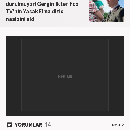
durulmuyor! Gerginlikten Fox
TV'nin Yasak Elma dizisi
nasibini aldı
14
YORUMLAR
TÜMÜ