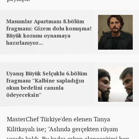
Masumlar Apartmanı 8.bölüm
fragmanı: Gizem dolu konuşma!
Büyük kozunu oynamaya
hazırlanıyor...
Uyanış Büyük Selçuklu 6.bölüm
fragmanı ''Kalbine sapladığın
okun bedelini canınla
ödeyeceksin''
MasterChef Türkiye'den elenen Tanya
Kilitkayalı ise; ''Aslında gerçekten rüyam
yarıda kaldı. Bu kadar erken eleneceğimi ben