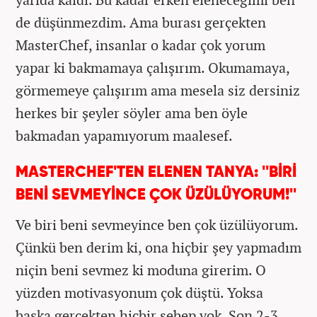
de düşünmezdim. Ama burası gerçekten
MasterChef, insanlar o kadar çok yorum
yapar ki bakmamaya çalışırım. Okumamaya,
görmemeye çalışırım ama mesela siz dersiniz
herkes bir şeyler söyler ama ben öyle
bakmadan yapamıyorum maalesef.
MASTERCHEF'TEN ELENEN TANYA: ''BİRİ
BENİ SEVMEYİNCE ÇOK ÜZÜLÜYORUM!''
Ve biri beni sevmeyince ben çok üzülüyorum.
Çünkü ben derim ki, ona hiçbir şey yapmadım
niçin beni sevmez ki moduna girerim. O
yüzden motivasyonum çok düştü. Yoksa
başka gerçekten hiçbir sebep yok. Son 2-3