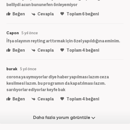
belliydi acun bununefen önleyemiyor
Beğen
Cevapla
Toplam
6
beğeni
Capon
5 yıl önce
İfşa olayının reyting arttırmak için özel yapıldığına eminim.
Beğen
Cevapla
Toplam
4
beğeni
burak
5 yıl önce
corona ya uymuyorlar diye haber yapılması lazım ceza
kesilmesi lazım. bu programın da kapatılması lazım.
sarılıyorlar ediyorlar keyfe bak
Beğen
Cevapla
Toplam
4
beğeni
Daha fazla yorum görüntüle