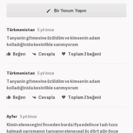
Bir Yorum Yapın
Türkmenistan
5 yıl önce
Tanyanin gitmesine üzüldüm ve kimsenin adam
kolladığinida kesinlikle sanmıyorum
Beğen
Cevapla
Toplam
3
beğeni
Türkmenistan
5 yıl önce
Tanyanin gitmesine üzüldüm ve kimsenin adam
kolladığinida kesinlikle sanmıyorum
Beğen
Cevapla
Toplam
2
beğeni
Ayfer
5 yıl önce
Kimin elenecegini 9nceden burda ifşa edelince tadı tuzu
kalmadı yarışmanın tanyanın elenecegi üç dört gün önce