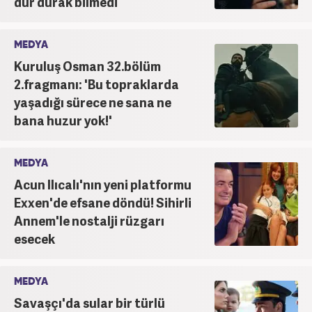
dur durak bilmedi
MEDYA
Kuruluş Osman 32.bölüm
2.fragmanı: 'Bu topraklarda
yaşadığı sürece ne sana ne
bana huzur yok!'
MEDYA
Acun Ilıcalı'nın yeni platformu
Exxen'de efsane döndü! Sihirli
Annem'le nostalji rüzgarı
esecek
MEDYA
Savaşçı'da sular bir türlü