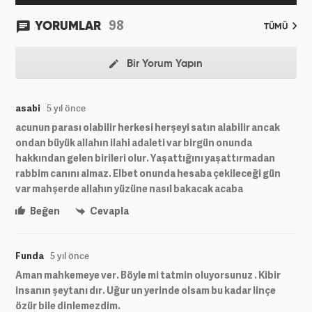
98
YORUMLAR
TÜMÜ
Bir Yorum Yapın
asabi
5 yıl önce
acunun parası olabilir herkesi herşeyi satın alabilir ancak
ondan büyük allahın ilahi adaleti var birgün onunda
hakkından gelen birileri olur. Yaşattığını yaşattırmadan
rabbim canını almaz. Elbet onunda hesaba çekileceği gün
var mahşerde allahın yüzüne nasıl bakacak acaba
Beğen
Cevapla
Funda
5 yıl önce
Aman mahkemeye ver. Böyle mi tatmin oluyorsunuz . Kibir
insanın şeytanı dır. Uğur un yerinde olsam bu kadar linçe
özür bile dinlemezdim.