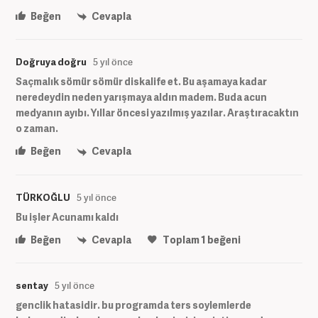
Beğen
Cevapla
Doğruya doğru
5 yıl önce
Saçmalık sömür sömür diskalife et. Bu aşamaya kadar
neredeydin neden yarışmaya aldın madem. Buda acun
medyanın ayıbı. Yıllar öncesi yazılmış yazılar. Araştıracaktın
o zaman.
Beğen
Cevapla
TÜRKOĞLU
5 yıl önce
Bu işler Acunamı kaldı
Beğen
Cevapla
Toplam
1
beğeni
sentay
5 yıl önce
genclik hatasidir. bu programda ters soylemlerde