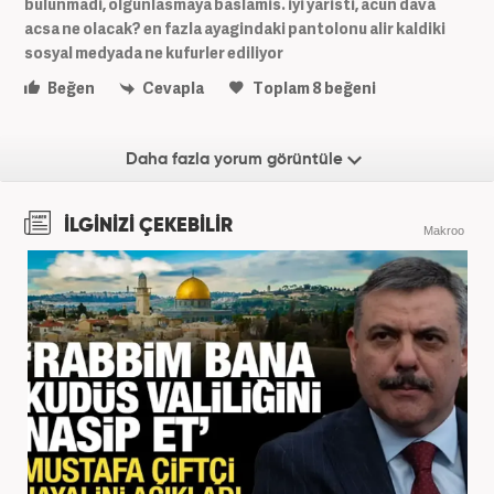
bulunmadi, olgunlasmaya baslamis. iyi yaristi, acun dava
acsa ne olacak? en fazla ayagindaki pantolonu alir kaldiki
sosyal medyada ne kufurler ediliyor
Beğen
Cevapla
Toplam
8
beğeni
Daha fazla yorum görüntüle
İLGİNİZİ ÇEKEBİLİR
Makroo