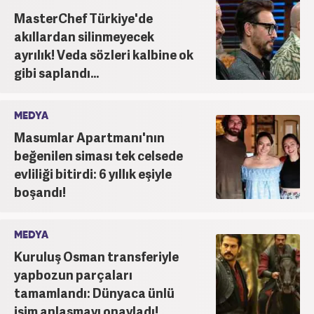
MasterChef Türkiye'de
akıllardan silinmeyecek
ayrılık! Veda sözleri kalbine ok
gibi saplandı...
MEDYA
Masumlar Apartmanı'nın
beğenilen siması tek celsede
evliliği bitirdi: 6 yıllık eşiyle
boşandı!
MEDYA
Kuruluş Osman transferiyle
yapbozun parçaları
tamamlandı: Dünyaca ünlü
isim anlaşmayı onayladı!