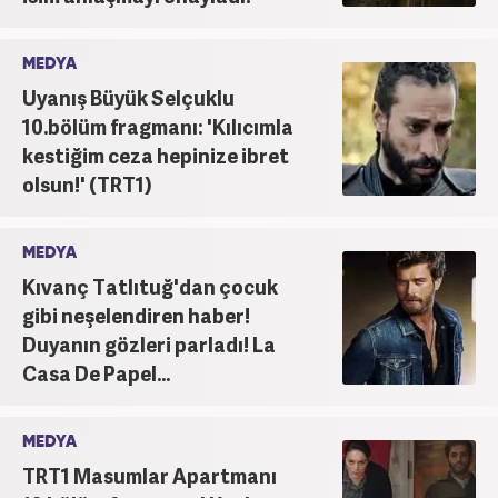
MEDYA
Uyanış Büyük Selçuklu
10.bölüm fragmanı: 'Kılıcımla
kestiğim ceza hepinize ibret
olsun!' (TRT1)
MEDYA
Kıvanç Tatlıtuğ'dan çocuk
gibi neşelendiren haber!
Duyanın gözleri parladı! La
Casa De Papel...
MEDYA
TRT1 Masumlar Apartmanı