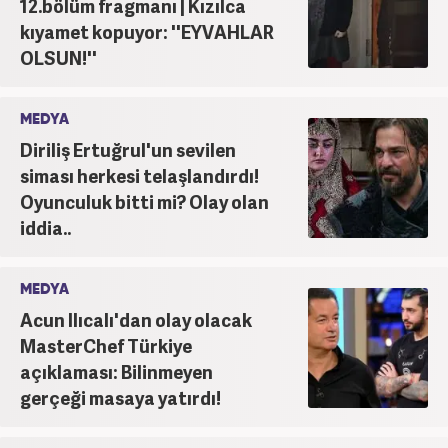
12.bölüm fragmanı | Kızılca
kıyamet kopuyor: ''EYVAHLAR
OLSUN!''
MEDYA
Diriliş Ertuğrul'un sevilen
siması herkesi telaşlandırdı!
Oyunculuk bitti mi? Olay olan
iddia..
MEDYA
Acun Ilıcalı'dan olay olacak
MasterChef Türkiye
açıklaması: Bilinmeyen
gerçeği masaya yatırdı!