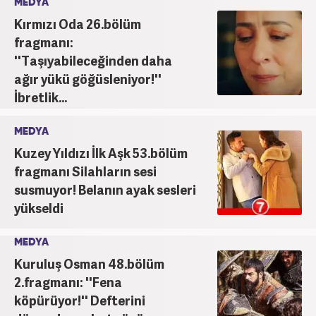
MEDYA
Kırmızı Oda 26.bölüm
fragmanı:
''Taşıyabileceğinden daha
ağır yükü göğüsleniyor!''
İbretlik...
MEDYA
Kuzey Yıldızı İlk Aşk 53.bölüm
fragmanı Silahların sesi
susmuyor! Belanın ayak sesleri
yükseldi
MEDYA
Kuruluş Osman 48.bölüm
2.fragmanı: ''Fena
köpürüyor!'' Defterini