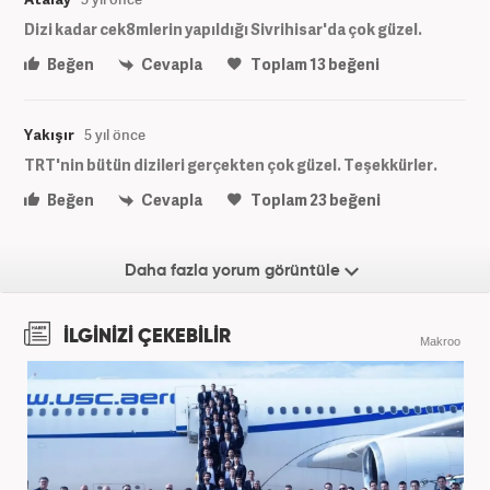
Dizi kadar cek8mlerin yapıldığı Sivrihisar'da çok güzel.
Beğen
Cevapla
Toplam
13
beğeni
Yakışır
5 yıl önce
TRT'nin bütün dizileri gerçekten çok güzel. Teşekkürler.
Beğen
Cevapla
Toplam
23
beğeni
Daha fazla yorum görüntüle
İLGİNİZİ ÇEKEBİLİR
Makroo