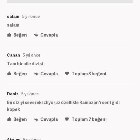
salam
5 yıl önce
salam
Beğen
Cevapla
Canan
5 yıl önce
Tam bir aile dizisi
Beğen
Cevapla
Toplam
3
beğeni
Deniz
5 yıl önce
Bu diziyi severek izliyoruz özellikle Ramazan'ı seni gidi
kopek
Beğen
Cevapla
Toplam
7
beğeni
Atalay
5 yıl önce