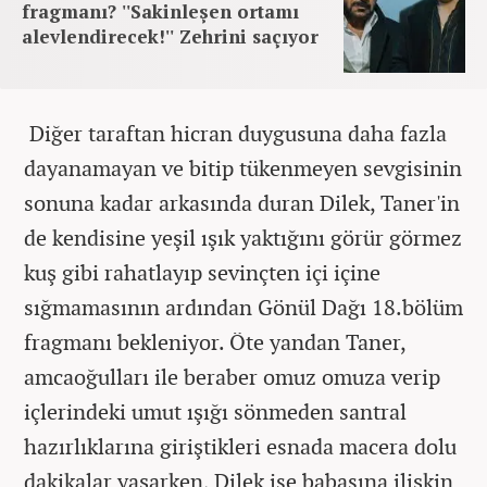
fragmanı? ''Sakinleşen ortamı
alevlendirecek!'' Zehrini saçıyor
Diğer taraftan hicran duygusuna daha fazla
dayanamayan ve bitip tükenmeyen sevgisinin
sonuna kadar arkasında duran Dilek, Taner'in
de kendisine yeşil ışık yaktığını görür görmez
kuş gibi rahatlayıp sevinçten içi içine
sığmamasının ardından Gönül Dağı 18.bölüm
fragmanı bekleniyor. Öte yandan Taner,
amcaoğulları ile beraber omuz omuza verip
içlerindeki umut ışığı sönmeden santral
hazırlıklarına giriştikleri esnada macera dolu
dakikalar yaşarken, Dilek ise babasına ilişkin