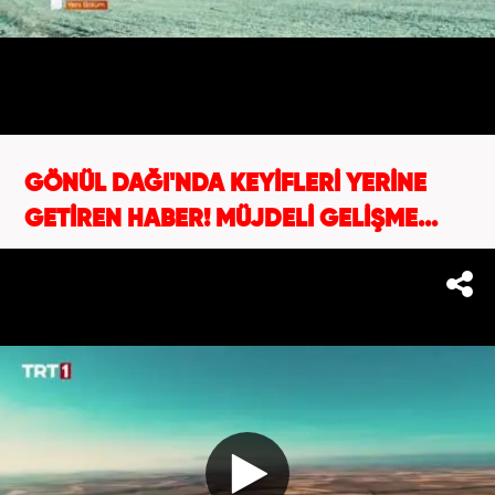
GÖNÜL DAĞI'NDA KEYİFLERİ YERİNE
GETİREN HABER! MÜJDELİ GELİŞME...