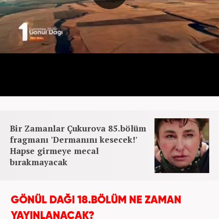
Bir Zamanlar Çukurova 85.bölüm
fragmanı 'Dermanını kesecek!'
Hapse girmeye mecal
bırakmayacak
GÖNÜL DAĞI 18.BÖLÜM NE ZAMAN
YAYINLANACAK?