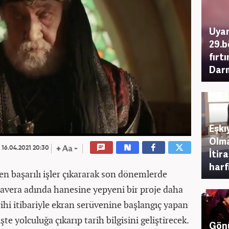
Uyan
29.b
fırt
Dar
Eşk
Olma
16.04.2021 20:30
İtir
harf
en başarılı işler çıkararak son dönemlerde
Mavera adında hanesine yepyeni bir proje daha
rihi itibariyle ekran serüvenine başlangıç yapan
te yolculuğa çıkarıp tarih bilgisini geliştirecek.
Gönü