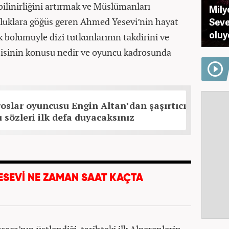
bilinirliğini artırmak ve Müslümanları
Milyo
rluklara göğüs geren Ahmed Yesevi’nin hayat
Seve
oluy
İlk bölümüyle dizi tutkunlarının takdirini ve
zisinin konusu nedir ve oyuncu kadrosunda
slar oyuncusu Engin Altan’dan şaşırtıcı
 sözleri ilk defa duyacaksınız
SEVİ NE ZAMAN SAAT KAÇTA