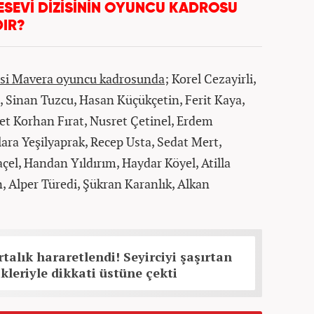
SEVİ DİZİSİNİN OYUNCU KADROSU
IR?
zisi Mavera oyuncu kadrosunda;
Korel Cezayirli,
 Sinan Tuzcu, Hasan Küçükçetin, Ferit Kaya,
et Korhan Fırat, Nusret Çetinel, Erdem
lara Yeşilyaprak, Recep Usta, Sedat Mert,
l, Handan Yıldırım, Haydar Köyel, Atilla
, Alper Türedi, Şükran Karanlık, Alkan
rtalık hararetlendi! Seyirciyi şaşırtan
ikleriyle dikkati üstüne çekti