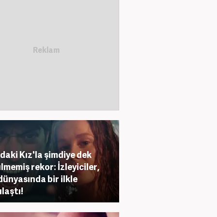
aki Kız'la şimdiye dek
lmemiş rekor: İzleyiciler,
 dünyasında bir ilkle
ılaştı!