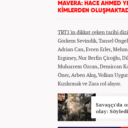
MAVERA: HACE AHMED YE
KİMLERDEN OLUŞMAKTAD
TRT1'in dikkat çeken tarihi di
Görkem Sevindik, Tansel Öngel,
Adrian Can, Evren Erler, Mehm
Ergüney, Nur Berfin Çiroğlu, Di
Muharrem Özcan, Demircan Kaçe
Öner, Arben Akış, Volkan Uygun
Kızılırmak ve Zara rol alıyor.
Savaşçı'da o
olay: Söyled