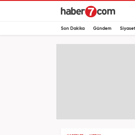
Son Dakika
Gündem
Siyase