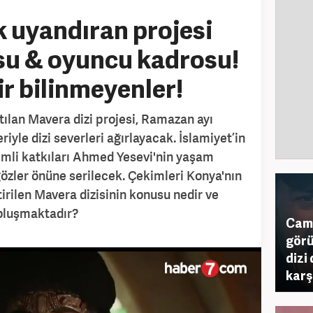
 uyandıran projesi
u & oyuncu kadrosu!
r bilinmeyenler!
ılan Mavera dizi projesi, Ramazan ayı
riyle dizi severleri ağırlayacak. İslamiyet’in
mli katkıları Ahmed Yesevi'nin yaşam
zler önüne serilecek. Çekimleri Konya'nın
rilen Mavera dizisinin konusu nedir ve
oluşmaktadır?
Camd
görü
dizi
karş