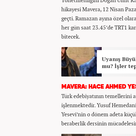
Yönetmenliğini Doğan Ümit Kara
hikayesi Mavera, 12 Nisan Paza
geçti. Ramazan ayına özel olar
her gün saat 23.45’de TRT1 kan
bitecek.
Uyanış Büyü
mu? İşler te
MAVERA: HACE AHMED YES
Türk edebiyatının temellerini 
işlenmektedir. Yusuf Hemedan
Yesevi’nin o dönem adeta küçük 
beraberlik dersinin mücadelesin