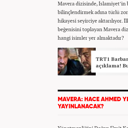
Mavera dizisinde, İslamiyet’in 
bilinçlendirmek adına türlü zo
hikayesi seyirciye aktarılıyor. 
beğenisini toplayan Mavera di
hangi isimler yer almaktadır?
TRT1 Barbaro
açıklama! Bu
MAVERA: HACE AHMED YE
YAYINLANACAK?