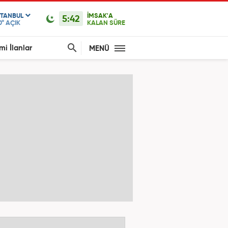
STANBUL
İMSAK'A
5:42
0°
AÇIK
KALAN SÜRE
mi İlanlar
MENÜ