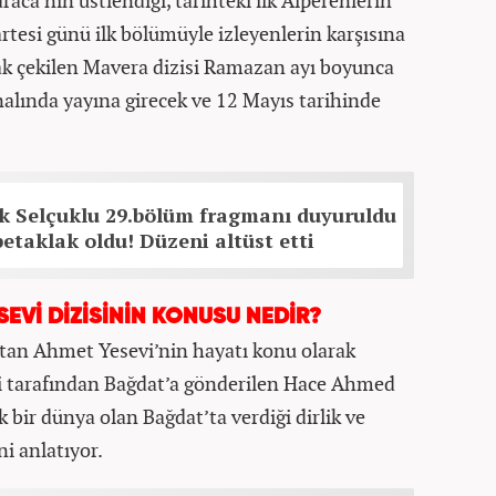
ca’nın üstlendiği, tarihteki ilk Alperenlerin
rtesi günü ilk bölümüyle izleyenlerin karşısına
ak çekilen Mavera dizisi Ramazan ayı boyunca
alında yayına girecek ve 12 Mayıs tarihinde
k Selçuklu 29.bölüm fragmanı duyuruldu
petaklak oldu! Düzeni altüst etti
EVİ DİZİSİNİN KONUSU NEDİR?
atan Ahmet Yesevi’nin hayatı konu olarak
i tarafından Bağdat’a gönderilen Hace Ahmed
bir dünya olan Bağdat’ta verdiği dirlik ve
i anlatıyor.