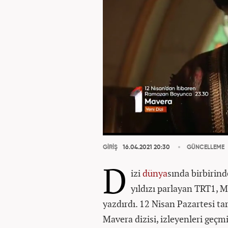
GİRİŞ
16.04.2021 20:30
GÜNCELLEME
D
izi
dünya
sında birbirind
yıldızı parlayan TRT1, 
yazdırdı. 12 Nisan Pazartesi ta
Mavera dizisi, izleyenleri geçmiş