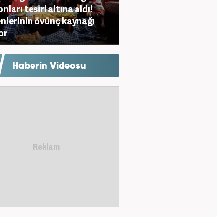
nları tesiri altına aldı!
nlerinin övünç kaynağı
or
Haberin Videosu