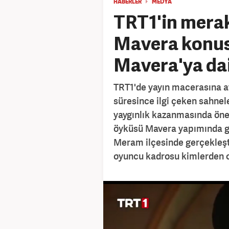
HABERLER
MEDYA
TRT1'in merak
Mavera konus
Mavera'ya dai
TRT1'de yayın macerasına at
süresince ilgi çeken sahnele
yaygınlık kazanmasında öne
öyküsü Mavera yapımında gö
Meram ilçesinde gerçekleşti
oyuncu kadrosu kimlerden 