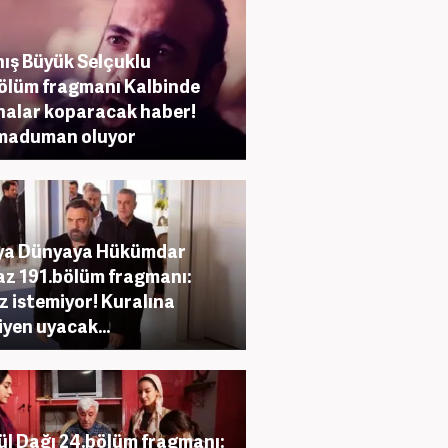
ış Büyük Selçuklu
ölüm fragmanı Kalbinde
ınalar koparacak haber!
maduman oluyor
ıya Dünyaya Hükümdar
z 191.bölüm fragmanı:
az istemiyor! Kuralına
iyen uyacak...
l Dağı 24.bölüm fragmanı: