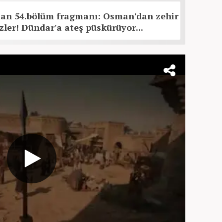
an 54.bölüm fragmanı: Osman'dan zehir
ler! Dündar'a ateş püskürüyor...