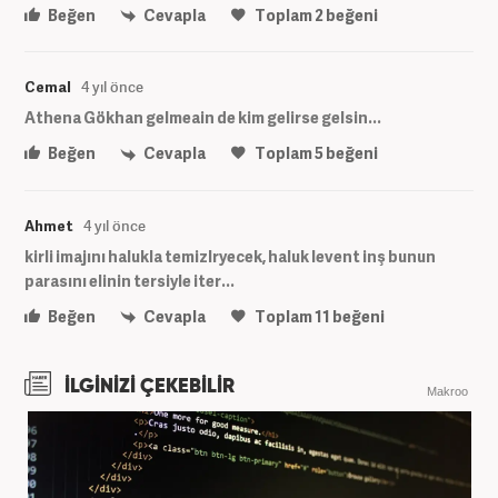
Beğen
Cevapla
Toplam
2
beğeni
Cemal
4 yıl önce
Athena Gökhan gelmeain de kim gelirse gelsin...
Beğen
Cevapla
Toplam
5
beğeni
Ahmet
4 yıl önce
kirli imajını halukla temizlryecek, haluk levent inş bunun
parasını elinin tersiyle iter...
Beğen
Cevapla
Toplam
11
beğeni
İLGİNİZİ ÇEKEBİLİR
Makroo