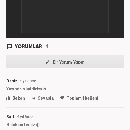
4
YORUMLAR
Bir Yorum Yapın
Deniz
4 yıl önce
Yayında n kaldiriysin
Beğen
Cevapla
Toplam
1
beğeni
Sait
4 yıl önce
Halukmu temiz :))