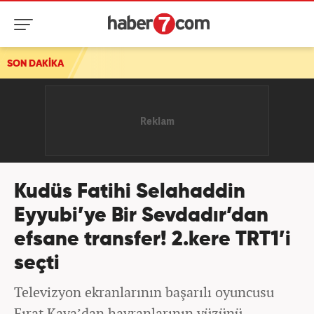
SON DAKİKA
Kudüs Fatihi Selahaddin
Eyyubi’ye Bir Sevdadır’dan
efsane transfer! 2.kere TRT1’i
seçti
Televizyon ekranlarının başarılı oyuncusu
Fırat Kaya’dan hayranlarının yüzünü