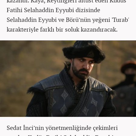
kazandı. Kaya, Reytingleri altüst eden Kudüs
Fatihi Selahaddin Eyyubi dizisinde
Selahaddin Eyyubi ve Börü’nün yeğeni 'Turab'
karakteriyle farklı bir soluk kazandıracak.
Sedat İnci’nin yönetmenliğinde çekimleri