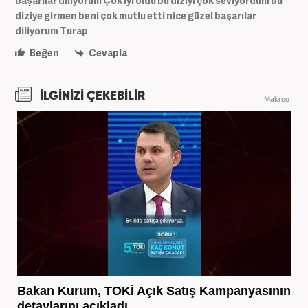
başarılar diliyorum Çok iyi oldu bu diziyi çok seviyordum bu
diziye girmen beni çok mutlu etti nice güzel başarılar
diliyorum Turap
Beğen
Cevapla
İLGİNİZİ ÇEKEBİLİR
Makroo
Bakan Kurum, TOKİ Açık Satış Kampanyasının
detaylarını açıkladı