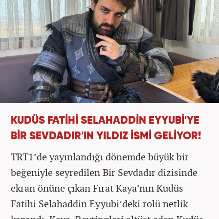
KUDÜS FATİHİ SELAHADDİN EYYUBİ'YE
BİR SEVDADIR'IN YILDIZ İSMİ GELİYOR!
TRT1’de yayınlandığı dönemde büyük bir
beğeniyle seyredilen Bir Sevdadır dizisinde
ekran önüne çıkan Fırat Kaya’nın Kudüs
Fatihi Selahaddin Eyyubi’deki rolü netlik