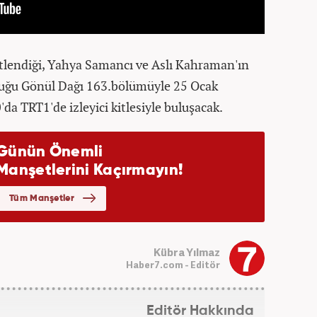
üstlendiği, Yahya Samancı ve Aslı Kahraman'ın
uğu Gönül Dağı 163.bölümüyle 25 Ocak
da TRT1'de izleyici kitlesiyle buluşacak.
Kübra Yılmaz
Haber7.com - Editör
Editör Hakkında