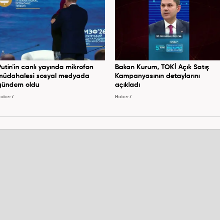
Putin'in canlı yayında mikrofon
Bakan Kurum, TOKİ Açık Satış
müdahalesi sosyal medyada
Kampanyasının detaylarını
gündem oldu
açıkladı
aber7
Haber7