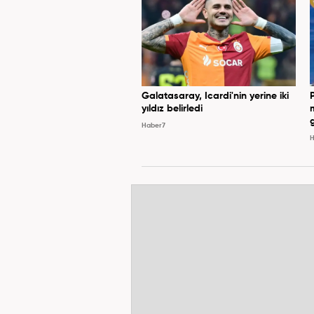
Galatasaray, Icardi'nin yerine iki
yıldız belirledi
Haber7
H