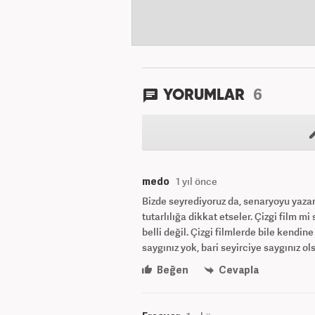
6
YORUMLAR
medo
1 yıl önce
Bizde seyrediyoruz da, senaryoyu yazanl
tutarlılığa dikkat etseler. Çizgi film 
belli değil. Çizgi filmlerde bile kendin
saygınız yok, bari seyirciye saygınız ol
Beğen
Cevapla