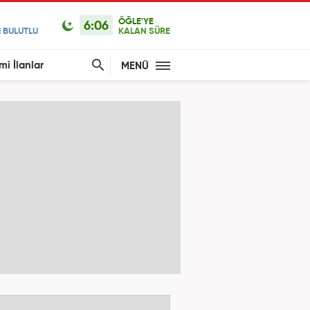
ÖĞLE'YE
6:06
 BULUTLU
KALAN SÜRE
mi İlanlar
MENÜ