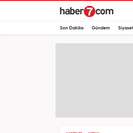
Son Dakika
Gündem
Siyase