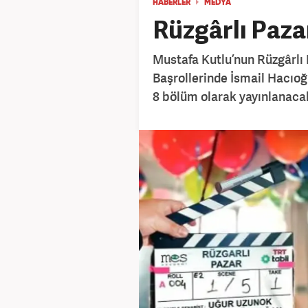
HABERLER
MEDYA
Rüzgârlı Pazar
Mustafa Kutlu’nun Rüzgârlı Pa
Başrollerinde İsmail Hacıoğl
8 bölüm olarak yayınlanaca