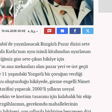
10.04.2025 20:08
tabii'de yayınlanacak Rüzgârlı Pazar dizisi sete
tafa Kutlu’nun aynı isimli kitabından uyarlanan
iğimiz gün sete çıkan hikâye için
ın ana mekanları olan pazar yeri ve üst geçit
 11 yaşındaki Yozgatlı bir çocuğun verdiği
u oluşturduğu hikâyede, görme engelli Nimet
arifini yapacak. 2000’li yılların sosyal
ekân ve kostüm tasarımı için kalabalık bir ekip
ı tezgâhlarının, gecekondu mahallelerinin
hikâyesi, son yıllarda birbirine benzeyen dizi