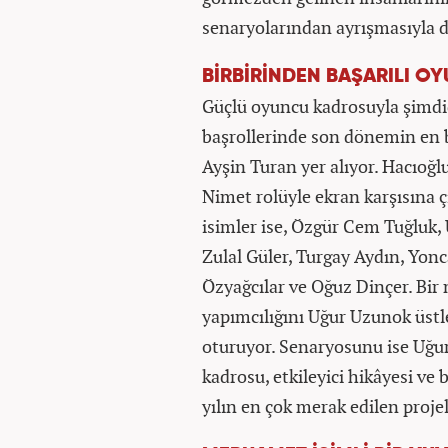
senaryolarından ayrışmasıyla d
BİRBİRİNDEN BAŞARILI O
Güçlü oyuncu kadrosuyla şimd
başrollerinde son dönemin en b
Ayşin Turan yer alıyor. Hacıoğl
Nimet rolüyle ekran karşısına ç
isimler ise, Özgür Cem Tuğluk,
Zulal Güler, Turgay Aydın, Yon
Özyağcılar ve Oğuz Dinçer. Bi
yapımcılığını Uğur Uzunok üst
oturuyor. Senaryosunu ise Uğu
kadrosu, etkileyici hikâyesi ve 
yılın en çok merak edilen projel