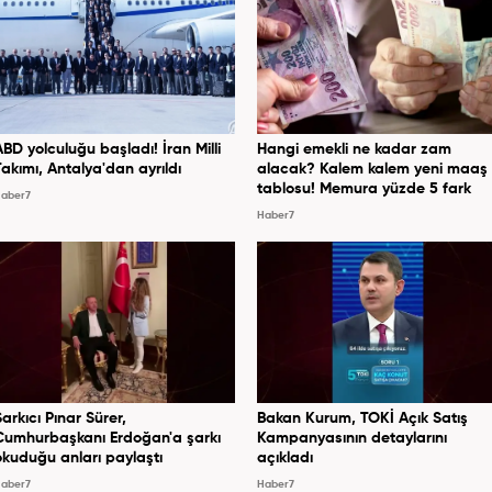
ABD yolculuğu başladı! İran Milli
Hangi emekli ne kadar zam
Takımı, Antalya'dan ayrıldı
alacak? Kalem kalem yeni maaş
tablosu! Memura yüzde 5 fark
aber7
Haber7
Şarkıcı Pınar Sürer,
Bakan Kurum, TOKİ Açık Satış
Cumhurbaşkanı Erdoğan'a şarkı
Kampanyasının detaylarını
okuduğu anları paylaştı
açıkladı
aber7
Haber7