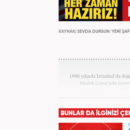
KAYNAK:
SEVDA DURSUN/YENİ ŞA
1990 yılında İstanbul’da do
Meslek Lisesi’nde Gazete
Gazetesi’nde yaptı. Üniv
Yayımcılığı bölümünde tamam
haberciliğine başladı. 15 sen
televizyon bulunmaktadır.
BUNLAR DA İLGİNİZİ ÇE