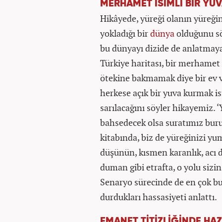
MERHAMET İSİMLİ BİR YU
Hikâyede, yüreği olanın yüreği
yokladığı bir
dünya
olduğunu sö
bu dünyayı dizide de anlatmaya 
Türkiye haritası, bir merhamet 
ötekine bakmamak diye bir ev v
herkese açık bir yuva kurmak 
sarılacağını söyler hikayemiz. ‘
bahsedecek olsa suratımız buru
kitabında, biz de yüreğinizi yu
düşünün, kısmen karanlık, acı d
duman gibi etrafta, o yolu sizin
Senaryo sürecinde de en çok bu
durdukları hassasiyeti anlattı.
EMANET TİTİZLİĞİNDE HA