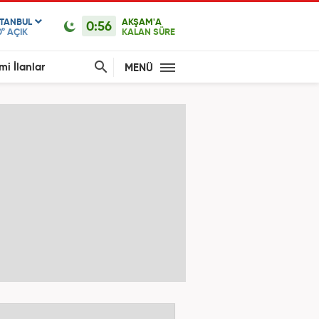
STANBUL
AKŞAM'A
0:56
0°
AÇIK
KALAN SÜRE
mi İlanlar
MENÜ