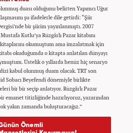
 olunmuş duası olduğunu belirten Yapımcı Uğur
aşmasını şu ifadelerle dile getirdi: “Şiir
gisi’nde bir şiirim yayınlanmıştı. 2007
, Mustafa Kutlu’ya Rüzgârlı Pazar kitabını
 kitaplarını okumuştum ama imzalatmak için
kitabı okuduğumda o kitapta anlatılan dünyayı
oymuştum. Üstelik o yıllarda henüz hiç senaryo
 dizi kabul olunmuş duam olacak. TRT son
id Sobacı Beyefendi dönemiyle birlikte
eri bir bir seçip anlatıyor. Rüzgârlı Pazar
bir emanet titizliğinde hazırlıyoruz, yazarından
 çok yakın zamanda buluşturacağız.”