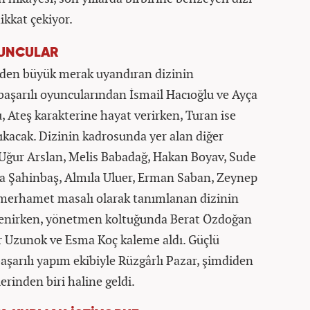
ikkat çekiyor.
YUNCULAR
iden büyük merak uyandıran dizinin
aşarılı oyuncularından İsmail Hacıoğlu ve Ayça
u, Ateş karakterine hayat verirken, Turan ise
ıkacak. Dizinin kadrosunda yer alan diğer
 Uğur Arslan, Melis Babadağ, Hakan Boyav, Sude
ca Şahinbaş, Almıla Uluer, Erman Saban, Zeynep
r merhamet masalı olarak tanımlanan dizinin
lenirken, yönetmen koltuğunda Berat Özdoğan
r Uzunok ve Esma Koç kaleme aldı. Güçlü
başarılı yapım ekibiyle Rüzgârlı Pazar, şimdiden
erinden biri haline geldi.