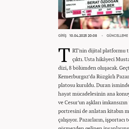
GİRİŞ
10.04.2025 20:08
GÜNCELLEME
T
RT'nin dijital platformu 
çıktı. Usta hikâyeci Mus
dizi, 8 bölümden oluşacak. Geçt
Kemerburgaz’da Rüzgârlı Pazar’
platosu kuruldu. Duran isminde
hayat mücadelesinin ana konuy
ve Cesur’un aşkları imkansızın t
portresini de anlatan kitabın m
çalışıyor. Pazarların, işportac
görmezden gelinen insanlarının 