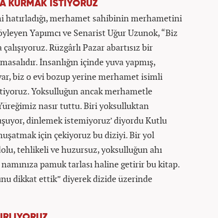
VA KURMAK İSTİYORUZ
ni hatırladığı, merhamet sahibinin merhametini
yleyen Yapımcı ve Senarist Uğur Uzunok, “Biz
çalışıyoruz. Rüzgârlı Pazar abartısız bir
masalıdır. İnsanlığın içinde yuva yapmış,
ar, biz o evi bozup yerine merhamet isimli
istiyoruz. Yoksulluğun ancak merhametle
Yüreğimiz nasır tuttu. Biri yoksulluktan
şuyor, dinlemek istemiyoruz’ diyordu Kutlu
muşatmak için çekiyoruz bu diziyi. Bir yol
olu, tehlikeli ve huzursuz, yoksulluğun ahı
 namınıza pamuk tarlası haline getirir bu kitap.
nu dikkat ettik” diyerek dizide üzerinde
ZIRLIYORUZ