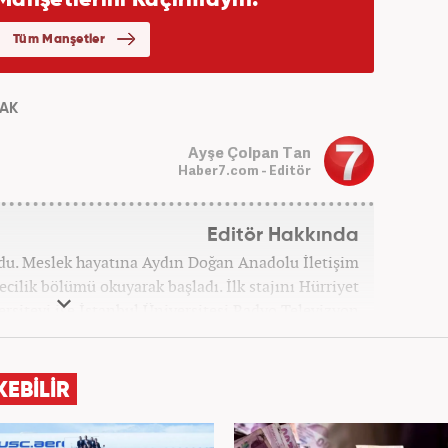
FAK
Ayşe Çolpan Tan
Haber7.com - Editör
Editör Hakkında
ğdu. Meslek hayatına Aydın Doğan Anadolu İletişim
cilik bölümü okuyarak başladı. İlk stajını Hürriyet
ersiteyi ise İstanbul Üniversitesi Radyo Televizyon
ladı. 2009 yılında Milliyet Gazetesi’nde internet
elik kariyerinde çok sayıda gazete, haber portalı ve
 Meslek hayatına Haber7.com’da “Gündem Editörü”
KEBİLİR
olarak devam etmektedir. Evli ve 2 çocuk annesidir.