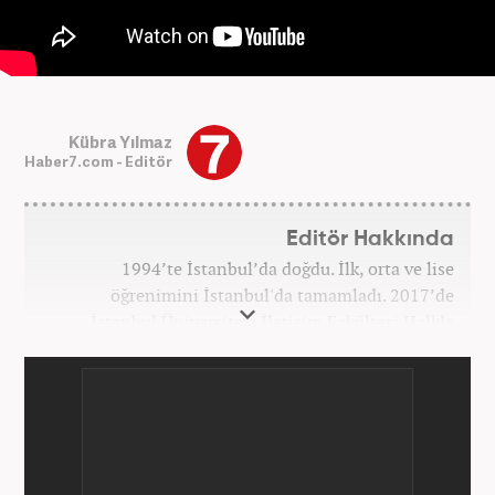
Kübra Yılmaz
Haber7.com - Editör
Editör Hakkında
1994’te İstanbul’da doğdu. İlk, orta ve lise
öğrenimini İstanbul'da tamamladı. 2017’de
İstanbul Üniversitesi İletişim Fakültesi Halkla
İlişkiler ve Tanıtım bölümünden mezun oldu.
2017’den beri Kanal7 Medya Grubu’na bağlı
Haber7.com bünyesinde mesleki hayatına devam
etmektedir.