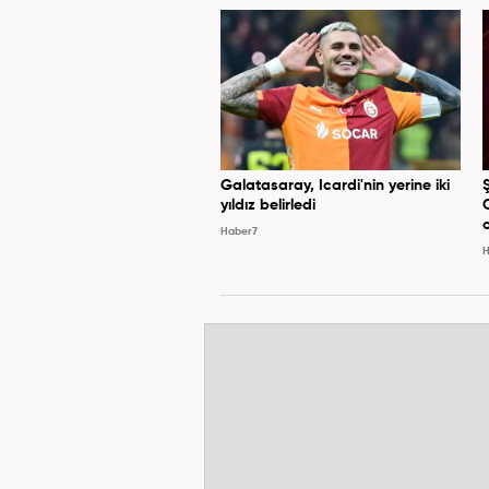
Galatasaray, Icardi'nin yerine iki
yıldız belirledi
Haber7
H