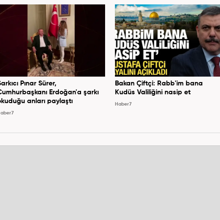
Şarkıcı Pınar Sürer,
Bakan Çiftçi: Rabb'im bana
Cumhurbaşkanı Erdoğan'a şarkı
Kudüs Valiliğini nasip et
okuduğu anları paylaştı
Haber7
aber7