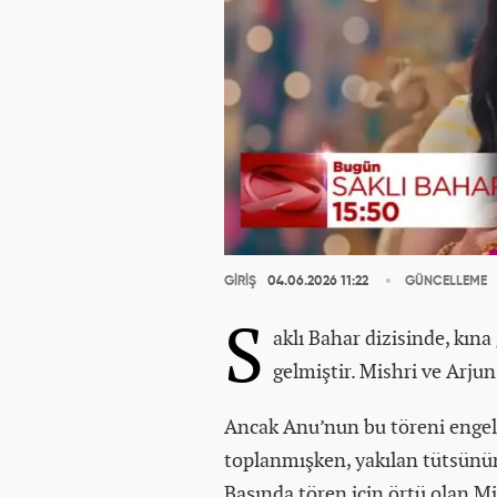
GİRİŞ
04.06.2026 11:22
GÜNCELLEME
S
aklı Bahar dizisinde, kın
gelmiştir. Mishri ve Arjun 
Ancak Anu’nun bu töreni engelle
toplanmışken, yakılan tütsünün
Başında tören için örtü olan Mi