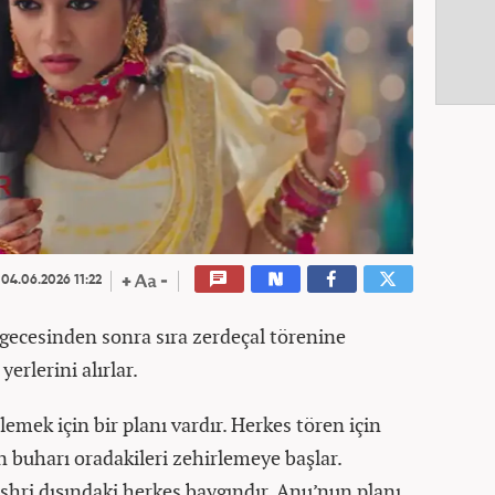
04.06.2026 11:22
a gecesinden sonra sıra zerdeçal törenine
yerlerini alırlar.
mek için bir planı vardır. Herkes tören için
 buharı oradakileri zehirlemeye başlar.
shri dışındaki herkes baygındır. Anu’nun planı,