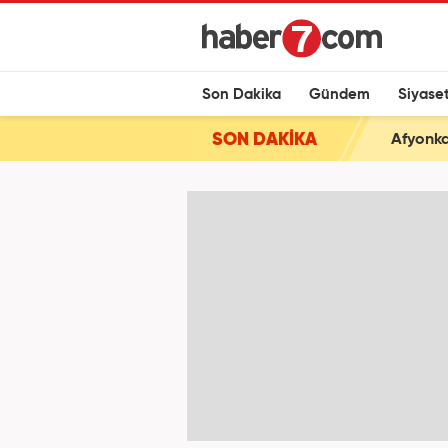
Son Dakika
Gündem
Siyase
SON DAKİKA
Afyonkar