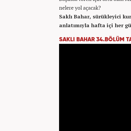
nelere yol açacak
Saklı Bahar, sürükleyici ku
anlatımıyla hafta içi her g
SAKLI BAHAR 34.BÖLÜM TA