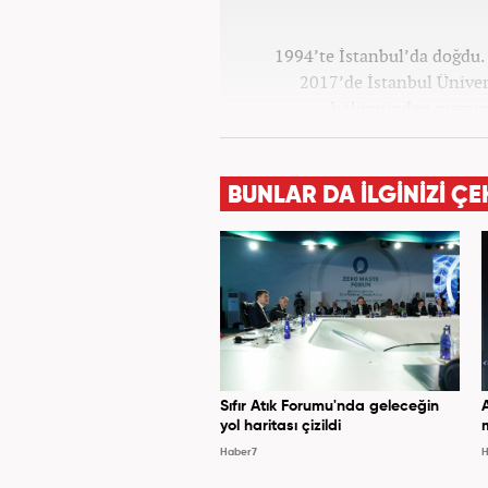
1994’te İstanbul’da doğdu. 
2017’de İstanbul Ünivers
bölümünden mezun o
Haber7.co
BUNLAR DA İLGİNİZİ ÇE
Sıfır Atık Forumu'nda geleceğin
yol haritası çizildi
Haber7
H