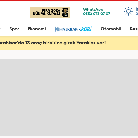
FIFA 2026
DÜNYA KUPASI
2
t
Spor
Ekonomi
Otomobil
Res
ahisar'da 13 araç birbirine girdi: Yaralılar var!