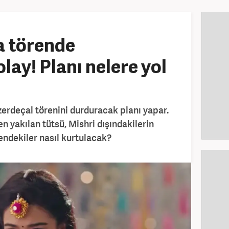
a törende
lay! Planı nelere yol
zerdeçal törenini durduracak planı yapar.
 yakılan tütsü, Mishri dışındakilerin
endekiler nasıl kurtulacak?