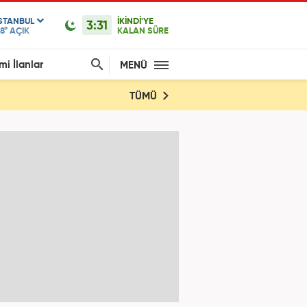
ISTANBUL
İKİNDİ'YE
3:31
8°
AÇIK
KALAN SÜRE
mi İlanlar
MENÜ
TÜMÜ