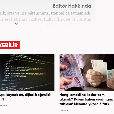
Editör Hakkında
İlk, orta ve lise öğrenimini İstanbul'da tamamladı.
itesi İletişim Fakültesi Halkla İlişkiler ve Tanıtım
ldu. 2017’den beri Kanal7 Medya Grubu’na bağlı
m bünyesinde mesleki hayatına devam etmektedir.
KEBİLİR
Açık kaynak mı, dijital bağımlılık
Hangi emekli ne kadar zam
mı?
alacak? Kalem kalem yeni maaş
tablosu! Memura yüzde 5 fark
aber7
Haber7