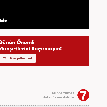
Kübra Yılmaz
Haber7.com - Editör