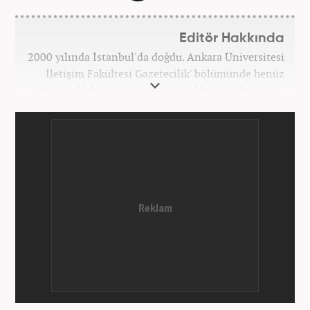
Editör Hakkında
2000 yılında İstanbul'da doğdu. Ankara Üniversitesi
İletişim Fakültesi Gazetecilik' bölümünde henüz
okurken HaberAnkara ve AnkaraMasası'nda çalıştı.
2022 yılındaki mezuniyetinin ardından Beyaz TV'de
'Haber Editörü' pozisyonunda görev aldı. 2024
yılının Şubat ayından itibaren Haber7'deki Gündem
Editörü kariyerine devam etmektedir.