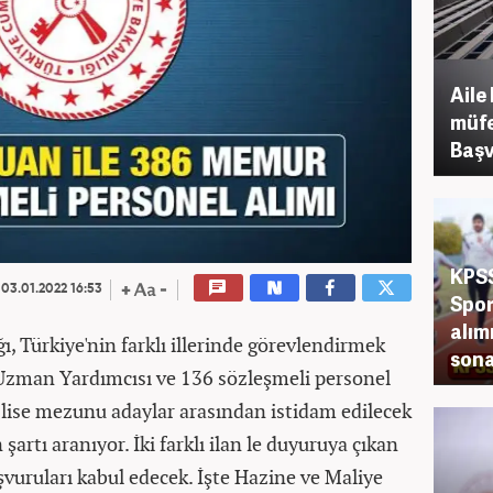
Aile
müfe
Başv
KPSS
03.01.2022 16:53
Spor
alım
ı, Türkiye'nin farklı illerinde görevlendirmek
sona
 Uzman Yardımcısı ve 136 sözleşmeli personel
z lise mezunu adaylar arasından istidam edilecek
artı aranıyor. İki farklı ilan le duyuruya çıkan
aşvuruları kabul edecek. İşte Hazine ve Maliye