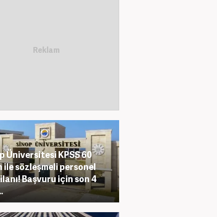
p Üniversitesi KPSS 60
 ile sözleşmeli personel
 ilanı! Başvuru için son 4
.