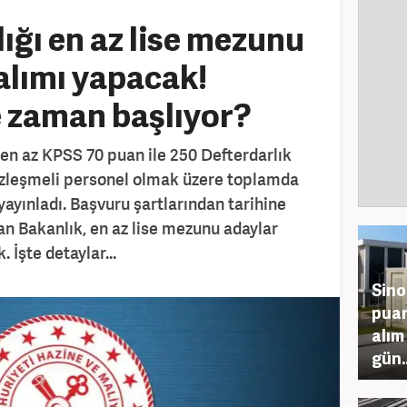
ığı en az lise mezunu
alımı yapacak!
 zaman başlıyor?
 en az KPSS 70 puan ile 250 Defterdarlık
zleşmeli personel olmak üzere toplamda
 yayınladı. Başvuru şartlarından tarihine
an Bakanlık, en az lise mezunu adaylar
 İşte detaylar...
Sino
puan
alım
gün..