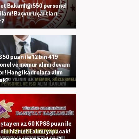
et Bakanlığı 550 personel
 ilanı! Başvuru şartları
r?
 50 puan ile 12 bin 419
onel ve memur alımı devam
or! Hangi kadrolara alım
ak?
ştay en az 60 KPSS puan ile
olu hizmetli alımı yapacak!
uru ne zaman başlıyor?