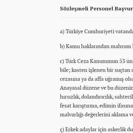
Sözleşmeli Personel Başvuru
a) Türkiye Cumhuriyeti vatand
b) Kamu haklarından mahrum
c) Türk Ceza Kanununun 53 ünc
bile; kasten işlenen bir suçtan 
cezasına ya da affa uğramış olsa
Anayasal düzene ve bu düzenin i
hırsızlık, dolandırıcılık, sahteci
fesat karıştırma, edimin ifasın
malvarlığı değerlerini aklama
ç) Erkek adaylar için askerlik d