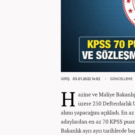
GİRİŞ
03.01.2022 16:52
GÜNCELLEME
H
azine ve Maliye Bakanlığ
üzere 250 Defterdarlık
alımı yapacağını açıkladı. En a
adaylardan en az 70 KPSS puan ş
Bakanlık ayrı ayrı tarihlerde b