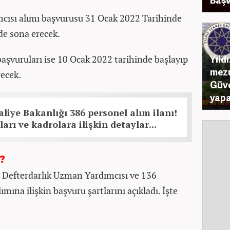
cısı alımı başvurusu 31 Ocak 2022 Tarihinde
de sona erecek.
Yıld
başvuruları ise 10 Ocak 2022 tarihinde başlayıp
mezu
ecek.
Güve
yapa
liye Bakanlığı 386 personel alım ilanı!
arı ve kadrolara ilişkin detaylar...
?
0 Defterdarlık Uzman Yardımcısı ve 136
mına ilişkin başvuru şartlarını açıkladı. İşte