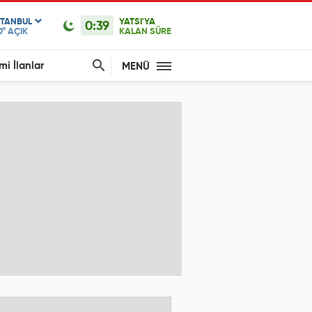
STANBUL
YATSI'YA
0:39
0°
AÇIK
KALAN SÜRE
mi İlanlar
MENÜ