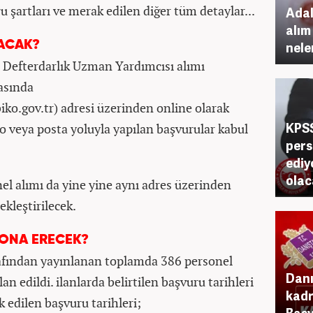
u şartları ve merak edilen diğer tüm detaylar...
Adal
alım
LACAK?
nele
 Defterdarlık Uzman Yardımcısı alımı
rasında
biko.gov.tr) adresi üzerinden online olarak
KPSS
go veya posta yoluyla yapılan başvurular kabul
pers
ediy
olac
el alımı da yine yine aynı adres üzerinden
çekleştirilecek.
ONA ERECEK?
rafından yayınlanan toplamda 386 personel
Danı
 ilan edildi. ilanlarda belirtilen başvuru tarihleri
kadr
ak edilen başvuru tarihleri;
Başv