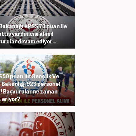
 Bakanlığı KPSS 70 puan ile
ttiş yardımcısı alımı!
urular devam ediyor...
 50 puan ile Gençlik Ve
 Bakanlığı 923 personel
ı! Başvurular ne zaman
 eriyor?