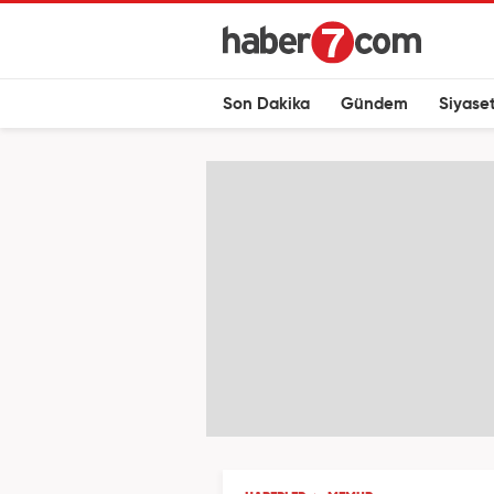
Son Dakika
Gündem
Siyase