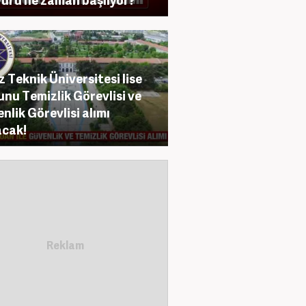
ız Teknik Üniversitesi lise
nu Temizlik Görevlisi ve
nlik Görevlisi alımı
cak!