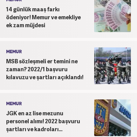
14 günlük maaş farkı
ödeniyor! Memur ve emekliye
ek zam müjdesi
MEMUR
MSB sözleşmeli er temini ne
zaman? 2022/1 başvuru
kılavuzu ve şartları açıklandı!
MEMUR
JGK en az lise mezunu
personel alımı! 2022 başvuru
şartları ve kadroları...