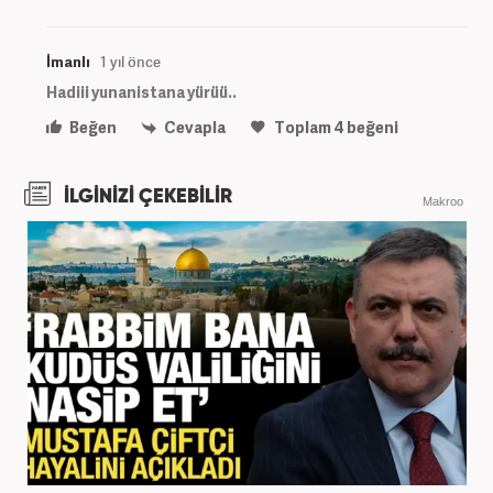
İmanlı
1 yıl önce
Hadiii yunanistana yürüü..
Beğen
Cevapla
Toplam
4
beğeni
İLGİNİZİ ÇEKEBİLİR
Makroo