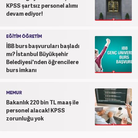
KPSS şartsız personel alımı
devam ediyor!
EĞİTİM ÖĞRETİM
İBB burs başvuruları başladı
mı? İstanbul Büyükşehir
Belediyesi'nden öğrencilere
burs imkanı
MEMUR
Bakanlık 220 bin TL maaş ile
personel alacak! KPSS
zorunluğu yok