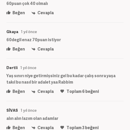
60puan çok 40 olmalı
Beğen
Cevapla
Gkaya
1 yıl önce
60degil enaz 70puan istiyor
Beğen
Cevapla
Dertli
1 yıl önce
Yaş sınırı niye getirmişsiniz gel bu kadar çalış sonra yaşa
takıl bu nasıl bir adalet yaa Rabbim
Beğen
Cevapla
Toplam
6
beğeni
SİVAS
1 yıl önce
alın alın lazım olan adamlar
Beğen
Cevapla
Toplam
3
beğeni