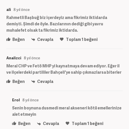
ali
8 yıl önce
Rahmetli Başbuğ biz içerdeyiz ama fikrimiz iktidarda
demişti. Şimdi de öyle. Bazılarının dediği gibi yavru
muhalefet olsak ta fikrimiz iktidarda.
Beğen
Cevapla
Toplam
1
beğeni
Analizci
8 yıl önce
Meral CHP ve Fetö MHP yi kaynatmaya devam ediyor. Eğer il
ve ilçelerdeki partililer Bahçeli'ye sahip çıkmazlarsa biterler
Beğen
Cevapla
Erol
8 yıl önce
Senin boynuna dusmedi meral akseneri kötü emellerinize
alet etmeyin
Beğen
Cevapla
Toplam
1
beğeni