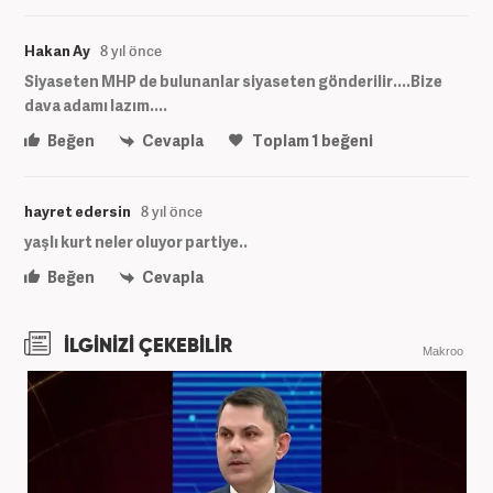
Hakan Ay
8 yıl önce
Siyaseten MHP de bulunanlar siyaseten gönderilir....Bize
dava adamı lazım....
Beğen
Cevapla
Toplam
1
beğeni
hayret edersin
8 yıl önce
yaşlı kurt neler oluyor partiye..
Beğen
Cevapla
İLGİNİZİ ÇEKEBİLİR
Makroo