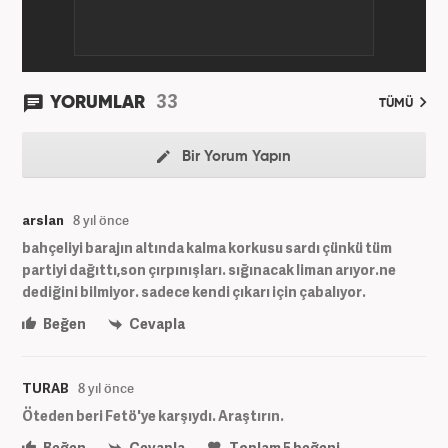
33
YORUMLAR
TÜMÜ
Bir Yorum Yapın
arslan
8 yıl önce
bahçeliyi barajın altında kalma korkusu sardı çünkü tüm
partiyi dağıttı,son çırpınışları. sığınacak liman arıyor.ne
dediğini bilmiyor. sadece kendi çıkarı için çabalıyor.
Beğen
Cevapla
TURAB
8 yıl önce
Öteden beri Fetö'ye karşıydı. Araştırın.
Beğen
Cevapla
Toplam
5
beğeni