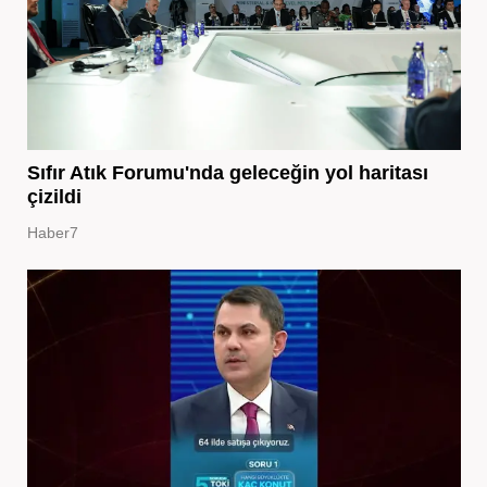
Sıfır Atık Forumu'nda geleceğin yol haritası
çizildi
Haber7