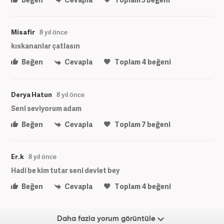
Misafir
8 yıl önce
kıskananlar çatlasın
Beğen
Cevapla
Toplam
4
beğeni
Derya Hatun
8 yıl önce
Seni seviyorum adam
Beğen
Cevapla
Toplam
7
beğeni
Er.k
8 yıl önce
Hadi be kim tutar seni devlet bey
Beğen
Cevapla
Toplam
4
beğeni
Daha fazla yorum görüntüle