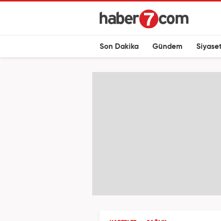
Son Dakika
Gündem
Siyase