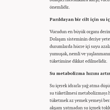
önemlidir.
Parıldayan bir cilt için su i
Vücudun en büyük organı derinin
Dolaşım sisteminin deriye yeter
durumlarda hücre içi suyu azala
yumuşak, nemli ve yaşlanmanın e
tüketimine dikkat edilmelidir.
Su metabolizma hızını artır
Su içerek idrarla yağ atma düş
su tüketilmesi metabolizmayı h
tüketmek az yemek yemeyi bera
akşam yatmadan su içmek tokluk