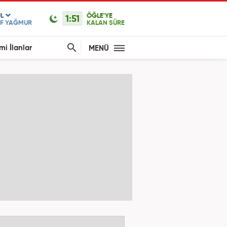
L
ÖĞLE'YE
1:51
İF YAĞMUR
KALAN SÜRE
mi İlanlar
MENÜ