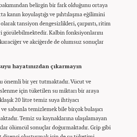
 bakımından belirgin bir fark olduğunu ortaya
ta kanın koyulaştığı ve pıhtılaşma eğilimini
 olarak tansiyon dengesizlikleri, çarpıntı, ritim
ri görülebilmektedir. Kalbin fonksiyonlarını
karaciğer ve akciğerde de olumsuz sonuçlar
ı suyu hayatınızdan çıkarmayın
 önemli bir yer tutmaktadır. Vücut ve
beslenme için tüketilen su miktarı bir araya
laşık 20 litre temiz suya ihtiyacı
 ve sabunla temizlemek bile birçok bulaşıcı
maktadır. Temiz su kaynaklarına ulaşılamayan
lıklar ölümcül sonuçlar doğurmaktadır. Grip gibi
ut direnci oluşturmak için de su tüketimi