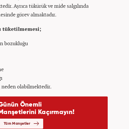
edir. Ayrıca tükürük ve mide salgılında
mesinde görev almaktadır.
su tüketilmemesi;
on bozukluğu
me
ğı
a neden olabilmektedir.