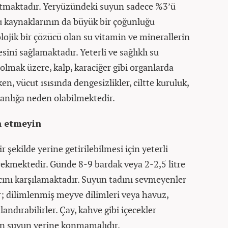
tutmaktadır. Yeryüzündeki suyun sadece %3’ü
 su kaynaklarının da büyük bir çoğunluğu
lojik bir çözücü olan su vitamin ve minerallerin
ini sağlamaktadır. Yeterli ve sağlıklı su
lmak üzere, kalp, karaciğer gibi organlarda
n, vücut ısısında dengesizlikler, ciltte kuruluk,
kanlığa neden olabilmektedir.
ih etmeyin
r şekilde yerine getirilebilmesi için yeterli
ekmektedir. Günde 8-9 bardak veya 2-2,5 litre
ını karşılamaktadır. Suyun tadını sevmeyenler
r; dilimlenmiş meyve dilimleri veya havuz,
landırabilirler. Çay, kahve gibi içecekler
için suyun yerine konmamalıdır.