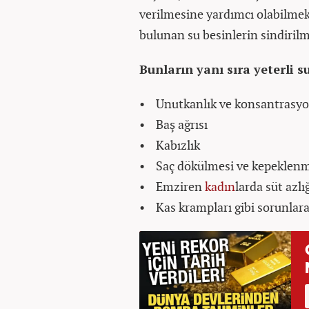
verilmesine yardımcı olabilmekt
bulunan su besinlerin sindiril
Bunların yanı sıra yeterli 
• Unutkanlık ve konsantrasy
• Baş ağrısı
• Kabızlık
• Saç dökülmesi ve kepeklen
• Emziren
kadın
larda süt azlı
• Kas krampları gibi sorunlar