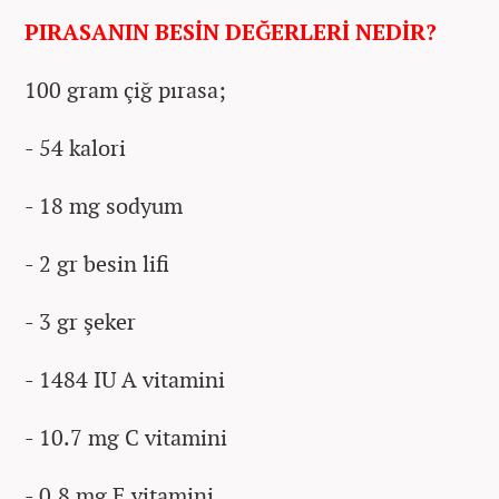
PIRASANIN BESİN DEĞERLERİ NEDİR?
100 gram çiğ pırasa;
- 54 kalori
- 18 mg sodyum
- 2 gr besin lifi
- 3 gr şeker
- 1484 IU A vitamini
- 10.7 mg C vitamini
- 0.8 mg E vitamini