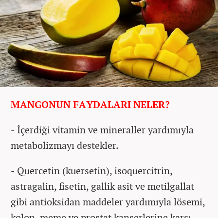
MANGONUN FAYDALARI NELER?
- İçerdiği vitamin ve mineraller yardımıyla
metabolizmayı destekler.
- Quercetin (kuersetin), isoquercitrin,
astragalin, fisetin, gallik asit ve metilgallat
gibi antioksidan maddeler yardımıyla lösemi,
kolon, meme ve prostat kanserlerine karşı