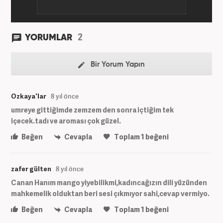
2
YORUMLAR
Bir Yorum Yapın
Ozkaya'lar
8 yıl önce
umreye gittiğimde zemzem den sonra içtiğim tek
içecek.tadı ve aroması çok güzel.
Beğen
Cevapla
Toplam
1
beğeni
zafer gülten
8 yıl önce
Canan Hanım mango yiyebilikmi,kadıncağızın dili yüzünden
mahkemelik olduktan beri sesi çıkmıyor sahi,cevap vermiyo.
Beğen
Cevapla
Toplam
1
beğeni