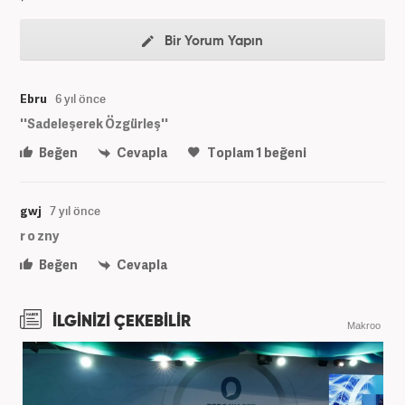
Bir Yorum Yapın
Ebru
6 yıl önce
''Sadeleşerek Özgürleş''
Beğen
Cevapla
Toplam
1
beğeni
gwj
7 yıl önce
r o zny
Beğen
Cevapla
İLGİNİZİ ÇEKEBİLİR
Makroo