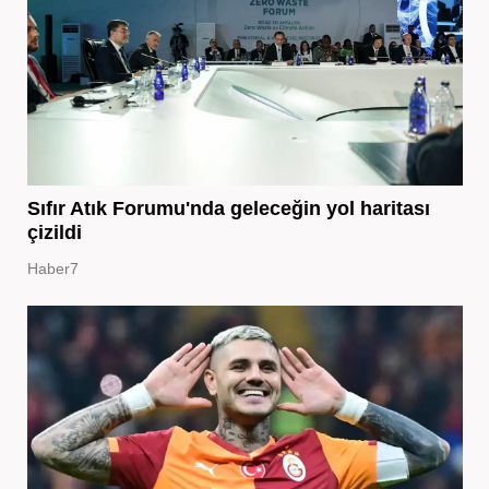
Sıfır Atık Forumu'nda geleceğin yol haritası
çizildi
Haber7