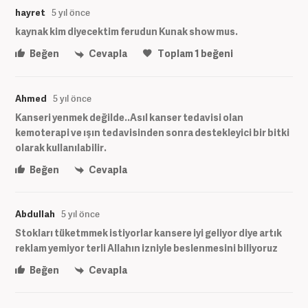
hayret
5 yıl önce
kaynak kim diyecektim ferudun Kunak show mus.
Beğen
Cevapla
Toplam
1
beğeni
Ahmed
5 yıl önce
Kanseri yenmek değilde..Asıl kanser tedavisi olan
kemoterapi ve ışın tedavisinden sonra destekleyici bir bitki
olarak kullanılabilir.
Beğen
Cevapla
Abdullah
5 yıl önce
Stokları tüketmmek istiyorlar kansere iyi geliyor diye artık
reklam yemiyor terli Allahın izniyle beslenmesini biliyoruz
Beğen
Cevapla