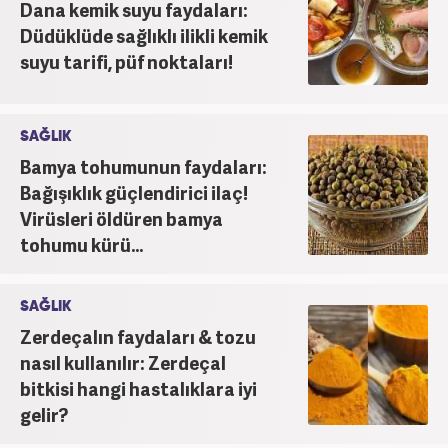
Dana kemik suyu faydaları:
Düdüklüde sağlıklı ilikli kemik
suyu tarifi, püf noktaları!
SAĞLIK
Bamya tohumunun faydaları:
Bağışıklık güçlendirici ilaç!
Virüsleri öldüren bamya
tohumu kürü...
SAĞLIK
Zerdeçalın faydaları & tozu
nasıl kullanılır: Zerdeçal
bitkisi hangi hastalıklara iyi
gelir?