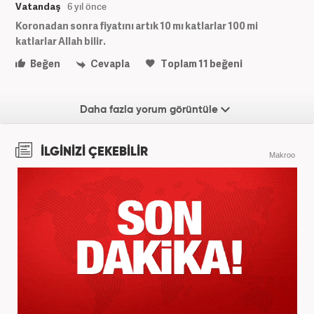
Vatandaş
6 yıl önce
Koronadan sonra fiyatını artık 10 mı katlarlar 100 mi
katlarlar Allah bilir.
Beğen
Cevapla
Toplam
11
beğeni
Daha fazla yorum görüntüle
İLGİNİZİ ÇEKEBİLİR
Makroo