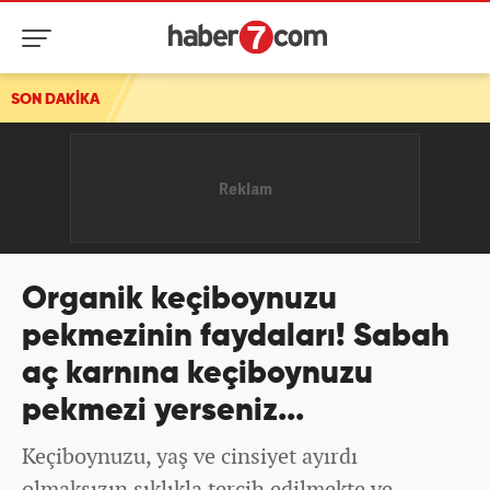
SON DAKİKA
Organik keçiboynuzu
pekmezinin faydaları! Sabah
aç karnına keçiboynuzu
pekmezi yerseniz...
Keçiboynuzu, yaş ve cinsiyet ayırdı
olmaksızın sıklıkla tercih edilmekte ve