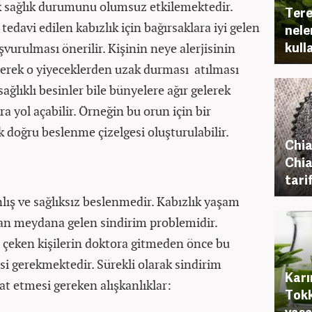
rek sağlık durumunu olumsuz etkilemektedir.
Tere
davi edilen kabızlık için bağırsaklara iyi gelen
nele
kulla
vurulması önerilir. Kişinin neye alerjisinin
rek o yiyeceklerden uzak durması atılması
ağlıklı besinler bile bünyelere ağır gelerek
 yol açabilir. Örneğin bu orun için bir
doğru beslenme çizelgesi oluşturulabilir.
Chia
Chia
tarif
lış ve sağlıksız beslenmedir. Kabızlık yaşam
rdan meydana gelen sindirim problemidir.
ı çeken kişilerin doktora gitmeden önce bu
si gerekmektedir. Sürekli olarak sindirim
Karı
at etmesi gereken alışkanlıklar:
Tokk
yaşa