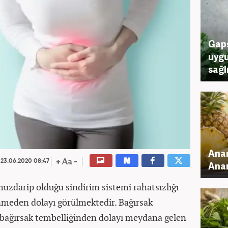
Gaps
uygu
sağl
Anan
23.06.2020 08:47
Anan
muzdarip olduğu sindirim sistemi rahatsızlığı
enmeden dolayı görülmektedir. Bağırsak
 bağırsak tembelliğinden dolayı meydana gelen