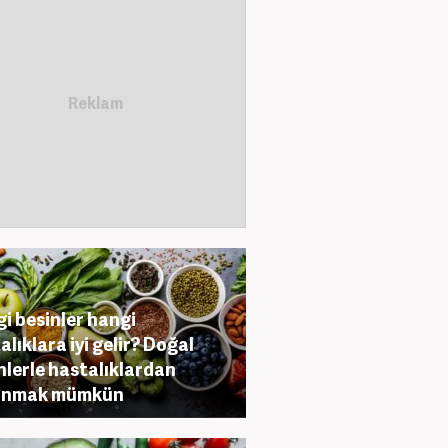
i besinler hangi
alıklara iyi gelir? Doğal
nlerle hastalıklardan
unmak mümkün