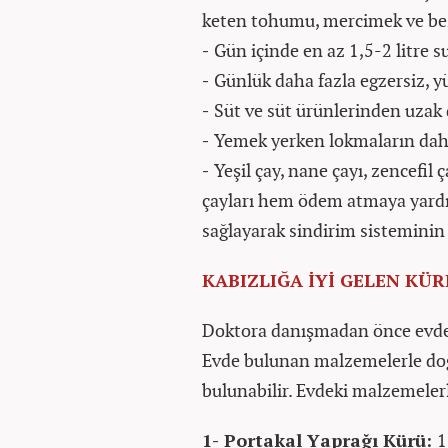
keten tohumu, mercimek ve beze
-
Gün içinde en az 1,5-2 litre s
-
Günlük daha fazla egzersiz, 
-
Süt ve süt ürünlerinden uza
-
Yemek yerken lokmaların dah
-
Yeşil çay, nane çayı, zencefil 
çayları hem ödem atmaya yard
sağlayarak sindirim sisteminin
KABIZLIĞA İYİ GELEN KÜR
Doktora danışmadan önce evde d
Evde bulunan malzemelerle doğ
bulunabilir. Evdeki malzemelerl
1- Portakal Yaprağı Kürü:
1