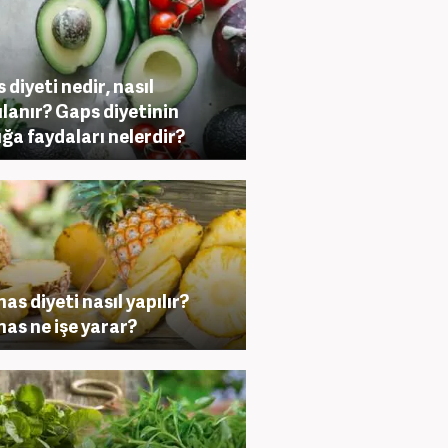
 diyeti nedir, nasıl
lanır? Gaps diyetinin
ığa faydaları nelerdir?
as diyeti nasıl yapılır?
as ne işe yarar?