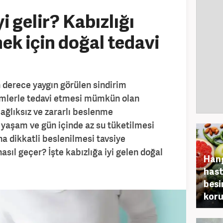
i gelir? Kabızlığı
k için doğal tedavi
n derece yaygın görülen sindirim
lemlerle tedavi etmesi mümkün olan
sağlıksız ve zararlı beslenme
z yaşam ve gün içinde az su tüketilmesi
ha dikkatli beslenilmesi tavsiye
asıl geçer? İşte kabızlığa iyi gelen doğal
Hang
hast
besi
kor