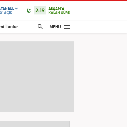
STANBUL
AKŞAM'A
2:19
0°
AÇIK
KALAN SÜRE
mi İlanlar
MENÜ