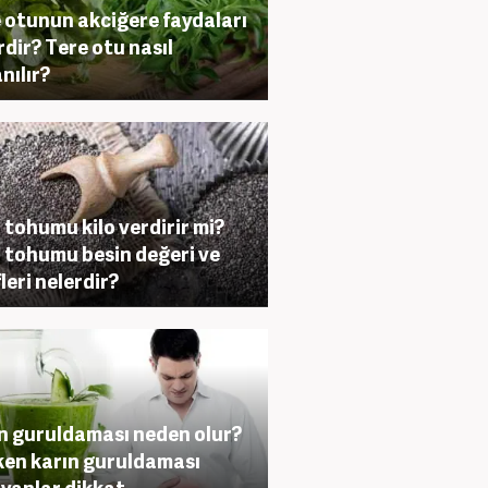
 otunun akciğere faydaları
rdir? Tere otu nasıl
nılır?
 tohumu kilo verdirir mi?
 tohumu besin değeri ve
leri nelerdir?
n guruldaması neden olur?
en karın guruldaması
yanlar dikkat