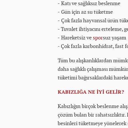
-
Katı ve sağlıksız beslenme
-
Gün için az su tüketme
-
Çok fazla hayvansal ürün tük
-
Tuvalet ihtiyacını erteleme, g
-
Hareketsiz ve
spor
suz yaşam
-
Çok fazla karbonhidrat, fast 
Tüm bu alışkanlıklardan mümkü
daha sağlıklı çalışması mümkün 
tüketimi bağırsaklardaki hareke
KABIZLIĞA NE İYİ GELİR?
Kabızlığın birçok beslenme alı
çözüm bulan bir rahatsızlıktır.
besinleri tüketmeye yönelerek 